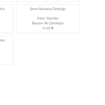
ufun
Şems Mevlana Dostluğu
İnsan Yayınları
Bayram Ali Çetinkaya
10,00
leri