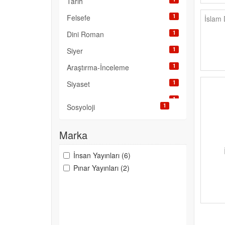
Tarih
1
Felsefe
İslam 
1
Dini Roman
1
Siyer
1
Araştırma-İnceleme
1
Siyaset
1
1
Sosyoloji
Marka
İnsan Yayınları (6)
Pınar Yayınları (2)