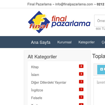
Final Pazarlama ~
info@finalpazarlama.com
~
0212
600 T
Ana Sayfa
Kurumsal
Kategoriler
Ço
Topl
Alt Kategoriler
8
Kitap
4
İslam
1
Diğer Dillerdeki Yayınlar
İzmir
1
İngilizce
1
Felsefe
1