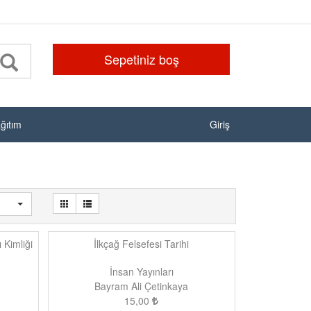
Sepetiniz boş
ağıtım
Giriş
 Kimliği
İlkçağ Felsefesi Tarihi
İnsan Yayınları
Bayram Ali Çetinkaya
15,00