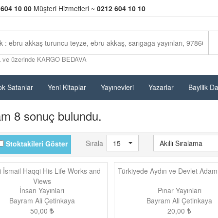
 604 10 00
Müşteri Hizmetleri ~
0212 604 10 10
L ve üzerinde KARGO BEDAVA
k Satanlar
Yeni Kitaplar
Yayınevleri
Yazarlar
Bayilik D
am 8 sonuç bulundu.
Sırala
15
Akıllı Sıralama
Stoktakileri Göster
li İsmail Haqqi His Life Works and
Türkiyede Aydın ve Devlet Adamı
Views
İnsan Yayınları
Pınar Yayınları
Bayram Ali Çetinkaya
Bayram Ali Çetinkaya
50,00
20,00