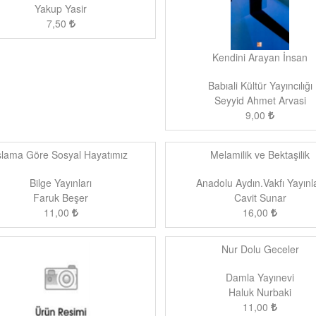
Yakup Yasir
7,50
Kendini Arayan İnsan
Babıali Kültür Yayıncılığı
Seyyid Ahmet Arvasi
9,00
slama Göre Sosyal Hayatımız
Melamilik ve Bektaşilik
Bilge Yayınları
Anadolu Aydın.Vakfı Yayınla
Faruk Beşer
Cavit Sunar
11,00
16,00
Nur Dolu Geceler
Damla Yayınevi
Haluk Nurbaki
11,00