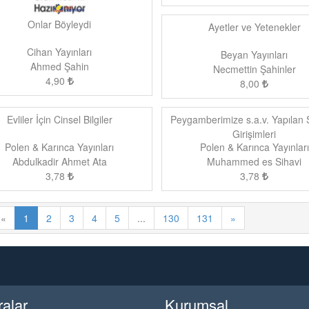
Onlar Böyleydi
Ayetler ve Yetenekler
Cihan Yayınları
Beyan Yayınları
Ahmed Şahin
Necmettin Şahinler
4,90
8,00
Evliler İçin Cinsel Bilgiler
Peygamberimize s.a.v. Yapılan 
Girişimleri
Polen & Karınca Yayınları
Polen & Karınca Yayınları
Abdulkadir Ahmet Ata
Muhammed es Sihavi
3,78
3,78
«
1
2
3
4
5
...
130
131
»
ralar
Kurumsal