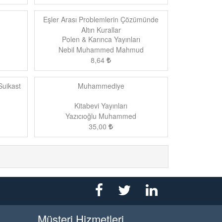
Eşler Arası Problemlerin Çözümünde
Altın Kurallar
Polen & Karınca Yayınları
Nebil Muhammed Mahmud
8,64
Suikast
Muhammediye
Kitabevi Yayınları
Yazıcıoğlu Muhammed
35,00
Müşteri Hizmetleri