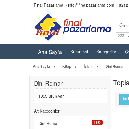
Final Pazarlama ~
info@finalpazarlama.com
~
0212
600 T
Ana Sayfa
Kurumsal
Kategoriler
Ço
Ana Sayfa
Kitap
İslam
Dini Roman
Topl
Dini Roman
1953 ürün var
Alt Kategoriler
1953
Dini Roman