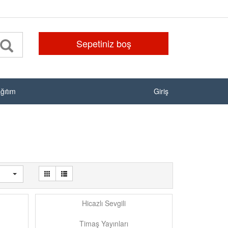
Sepetiniz boş
ağıtım
Giriş
Hicazlı Sevgili
Timaş Yayınları