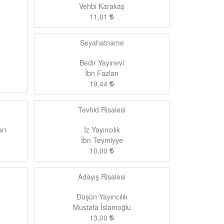
Vehbi Karakaş
11,01
Seyahatname
Bedir Yayınevi
İbn Fazlan
19,44
Tevhid Risalesi
rı
İz Yayıncılık
İbn Teymiyye
10,00
Adayış Risalesi
Düşün Yayıncılık
Mustafa İslamoğlu
13,00