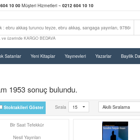
 604 10 00
Müşteri Hizmetleri ~
0212 604 10 10
L ve üzerinde KARGO BEDAVA
k Satanlar
Yeni Kitaplar
Yayınevleri
Yazarlar
Bayilik D
am 1953 sonuç bulundu.
Sırala
15
Akıllı Sıralama
Stoktakileri Göster
Bir Saat Tefekkür
Nesil Yayınları