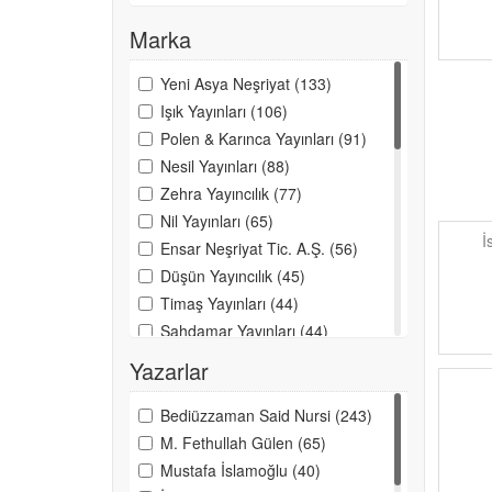
Marka
Yeni Asya Neşriyat (133)
Işık Yayınları (106)
Polen & Karınca Yayınları (91)
Nesil Yayınları (88)
Zehra Yayıncılık (77)
Nil Yayınları (65)
İ
Ensar Neşriyat Tic. A.Ş. (56)
Düşün Yayıncılık (45)
Timaş Yayınları (44)
Şahdamar Yayınları (44)
Nun Yayıncılık (42)
Yazarlar
Türkiye Diyanet Vak. Yayınları
(41)
Bediüzzaman Said Nursi (243)
Cihan Yayınları (37)
M. Fethullah Gülen (65)
İnsan Yayınları (36)
Mustafa İslamoğlu (40)
Fecr Yayınevi (30)