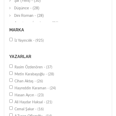
Şiir (Yerli) - (30)
Düşünce - (28)
Dini Roman - (28)
Araştırma-İnceleme - (26)
MARKA
Araştırma-İnceleme - (25)
Eleştiri - (20)
İz Yayıncılık - (925)
Diğer - (19)
Fıkıh - (15)
YAZARLAR
Tiyatro - (15)
Rasim Özdenören - (37)
Günümüz İslam Düşüncesi - (12)
Metin Karabaşoğlu - (28)
İnceleme - (11)
Cihan Aktaş - (26)
Ayet-Hadis - (11)
Hayreddin Karaman - (24)
Hikaye (Yerli) - (11)
Hasan Aycın - (23)
Karikatür - (10)
Ali Haydar Haksal - (21)
Biyografi-Otobiyografi - (10)
Cemal Şakar - (16)
Diğer - (10)