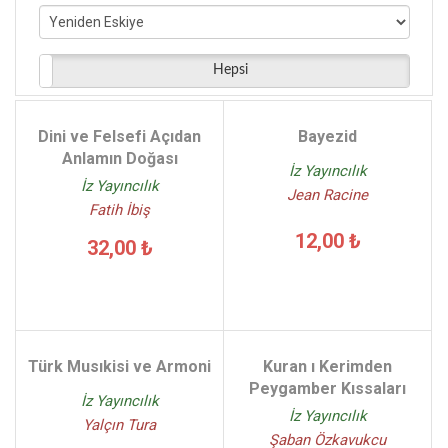
Yümni Sezen - (6)
Ersin Nazif Gürdoğan - (5)
Abdullah Harmancı - (5)
Hepsi
Habil Şentürk - (5)
Turan Koç - (5)
Dini ve Felsefi Açıdan
Bayezid
Ali Ayten - (5)
Anlamın Doğası
İz Yayıncılık
İz Yayıncılık
Jean Racine
Fatih İbiş
12,00 ₺
32,00 ₺
Türk Musıkisi ve Armoni
Kuran ı Kerimden
Peygamber Kıssaları
İz Yayıncılık
İz Yayıncılık
Yalçın Tura
Şaban Özkavukcu