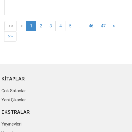
<<
<
1
2
3
4
5
...
46
47
>
>>
KİTAPLAR
Çok Satanlar
Yeni Çıkanlar
EKSTRALAR
Yayınevleri