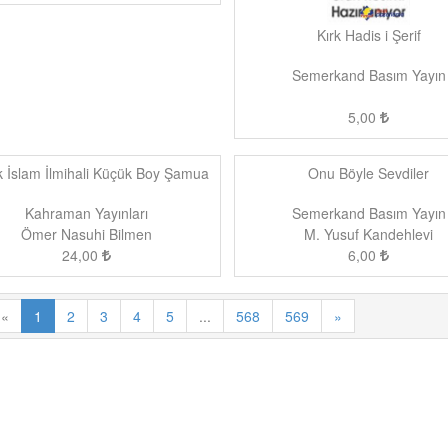
Kırk Hadis i Şerif
Semerkand Basım Yayın
5,00
 İslam İlmihali Küçük Boy Şamua
Onu Böyle Sevdiler
Kahraman Yayınları
Semerkand Basım Yayın
Ömer Nasuhi Bilmen
M. Yusuf Kandehlevi
24,00
6,00
«
1
2
3
4
5
...
568
569
»