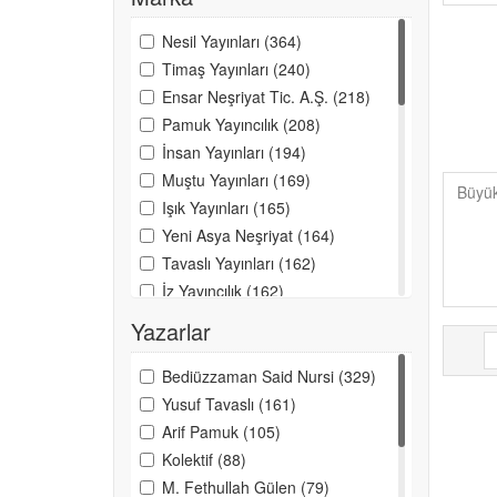
83
Siyer
Nesil Yayınları (364)
82
Felsefe
Timaş Yayınları (240)
Ensar Neşriyat Tic. A.Ş. (218)
81
Mitoloji
Pamuk Yayıncılık (208)
54
Fıkıh
İnsan Yayınları (194)
36
Hukuk
Muştu Yayınları (169)
Büyük
Işık Yayınları (165)
21
Araştırma-İnceleme
Yeni Asya Neşriyat (164)
18
Günümüz İslami Hareketler
Tavaslı Yayınları (162)
16
Kavramlar-Kuramlar
İz Yayıncılık (162)
İFAV Yayınları (154)
11
Dua
Yazarlar
Ayfa Basın Yayın (127)
11
Araştırma-İnceleme
Huzur Yayınevi (124)
Bediüzzaman Said Nursi (329)
10
Ekonomi
Polen & Karınca Yayınları
Yusuf Tavaslı (161)
(123)
Arif Pamuk (105)
9
Öykü
Türkiye Diyanet Vak. Yayınları
Kolektif (88)
8
Ansiklopedi
(118)
M. Fethullah Gülen (79)