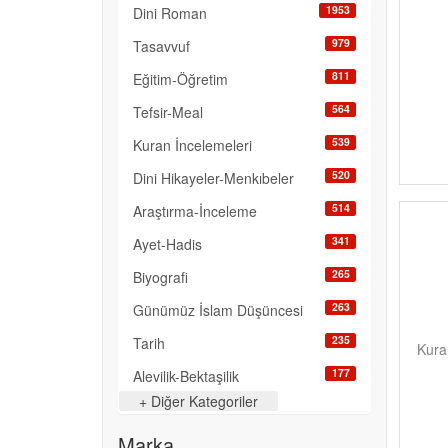
1953
Dini Roman
979
Tasavvuf
811
Eğitim-Öğretim
564
Tefsir-Meal
539
Kuran İncelemeleri
520
Dini Hikayeler-Menkıbeler
514
Araştırma-İnceleme
341
Ayet-Hadis
265
Biyografi
263
Günümüz İslam Düşüncesi
235
Tarih
Kura
177
Alevilik-Bektaşilik
+ Diğer Kategoriler
95
Diğer
Marka
95
Kuranı Kerim