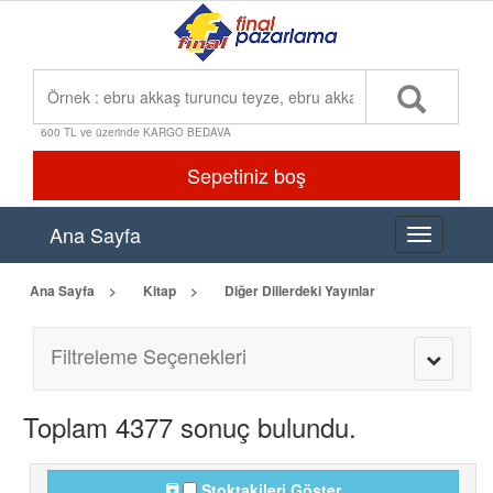
600 TL ve üzerinde KARGO BEDAVA
Sepetiniz boş
Ana Sayfa
Toggle
navigation
Ana Sayfa
Kitap
Diğer Dillerdeki Yayınlar
Filtreleme Seçenekleri
Toggle
navigatio
Toplam 4377 sonuç bulundu.
Stoktakileri Göster