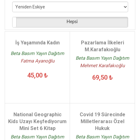
Nur Centel Hamide Zafer - (5)
Osman Oy Gerçek Onur Oy - (5)
Tide Mill Media Editör Ekibi - (5)
Hepsi
Zekai Celep - (5)
Ferudun Kaya - (5)
İş Yaşamında Kadın
Pazarlama İlkeleri
Claire Freedman - (5)
M.Karafakıoğlu
Beta Basım Yayın Dağıtım
Beta Basım Yayın Dağıtım
Fatma Ayanoğlu
Mehmet Karafakıoğlu
45,00 ₺
69,50 ₺
National Geographic
Covid 19 Sürecinde
Kids Uzayı Keşfediyorum
Milletlerarası Özel
Mini Set 6 Kitap
Hukuk
Beta Basım Yayın Dağıtım
Beta Basım Yayın Dağıtım