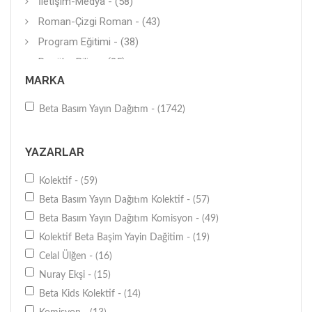
İletişim-Medya - (58)
Roman-Çizgi Roman - (43)
Program Eğitimi - (38)
Popüler Bilim - (35)
MARKA
Diğer - (35)
Okul Öncesi - (34)
Beta Basım Yayın Dağıtım - (1742)
Ders Kitapları - (33)
İş Dünyası - (32)
YAZARLAR
Aktivite Kitapları - (23)
Kolektif - (59)
Eğlence-Beceri Geliştirme - (23)
Beta Basım Yayın Dağıtım Kolektif - (57)
Pazarlama-Satış - (22)
Beta Basım Yayın Dağıtım Komisyon - (49)
Uygulamalı Bilimler - (22)
Kolektif Beta Başim Yayin Dağitim - (19)
Diğer - (21)
Celal Ülğen - (16)
Boyama Kitabı - (21)
Nuray Ekşi - (15)
Temel Kitaplar - (21)
Beta Kids Kolektif - (14)
Öykü - (20)