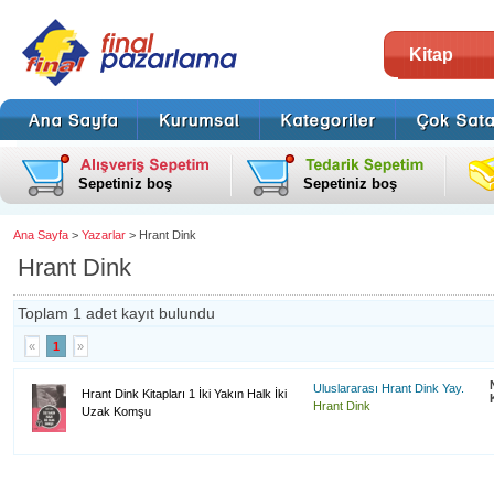
Kitap
Sepetiniz boş
Sepetiniz boş
Ana Sayfa
>
Yazarlar
> Hrant Dink
Hrant Dink
Toplam 1 adet kayıt bulundu
«
1
»
Uluslararası Hrant Dink Yay.
Hrant Dink Kitapları 1 İki Yakın Halk İki
Hrant Dink
Uzak Komşu