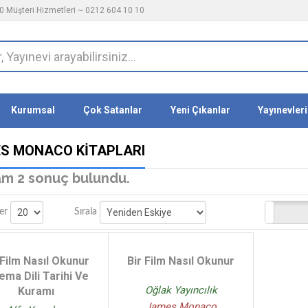
 Müşteri Hizmetleri ~ 0212 604 10 10
Kurumsal
Çok Satanlar
Yeni Çıkanlar
Yayınevleri
S MONACO KITAPLARI
m 2 sonuç bulundu.
Stoktakiler
er
Sırala
 Film Nasıl Okunur
Bir Film Nasıl Okunur
ema Dili Tarihi Ve
Oğlak Yayıncılık
Kuramı
James Monaco