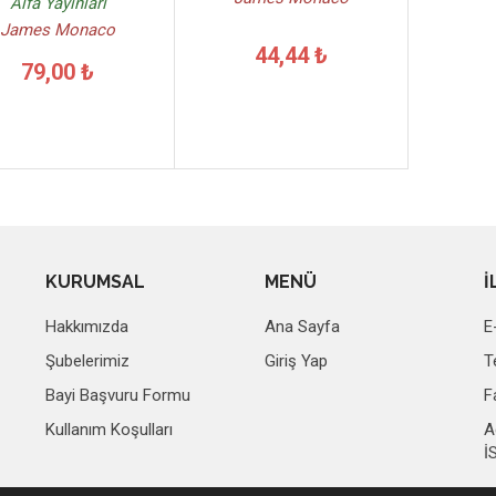
Alfa Yayınları
James Monaco
44,44 ₺
79,00 ₺
KURUMSAL
MENÜ
İ
Hakkımızda
Ana Sayfa
E
Şubelerimiz
Giriş Yap
T
Bayi Başvuru Formu
F
Kullanım Koşulları
A
İ