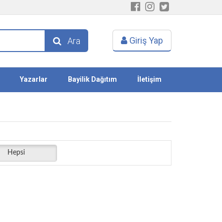
Giriş Yap
Ara
Yazarlar
Bayilik Dağıtım
İletişim
Hepsi