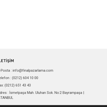
LETİŞİM
-Posta :
info@finalpazarlama.com
elefon : (0212) 604 10 00
ax: (0212) 651 43 43
dres : İsmetpaşa Mah. Uluhan Sok. No:2 Bayrampaşa |
STANBUL