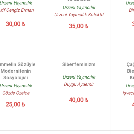
Urzeni Yayıncılık
Urze
Urzeni Yayıncılık
rif Cengiz Erman
Bi
Urzeni Yayıncılık Kolektif
30,00 ₺
35,00 ₺
ımmelin Gözüyle
Siberfeminizm
Ça
Modernitenin
Bie
Urzeni Yayıncılık
Sosyolojisi
K
Duygu Aydemir
Urzeni Yayıncılık
Urze
Gözde Özelce
İşvec
40,00 ₺
25,00 ₺