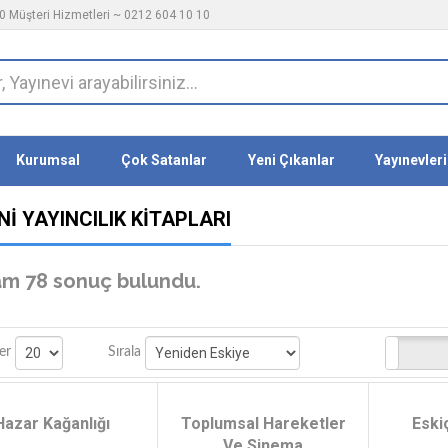
 Müşteri Hizmetleri ~ 0212 604 10 10
Kurumsal
Çok Satanlar
Yeni Çıkanlar
Yayınevleri
I YAYINCILIK KITAPLARI
m 78 sonuç bulundu.
Stoktakiler
er
Sırala
Hazar Kağanlığı
Toplumsal Hareketler
Eski
Ve Sinema