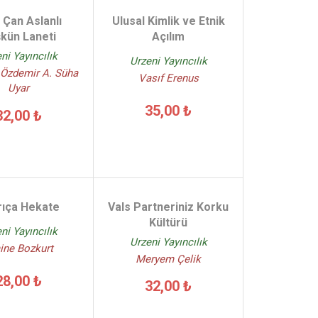
n Çan Aslanlı
Ulusal Kimlik ve Etnik
kün Laneti
Açılım
ni Yayıncılık
Urzeni Yayıncılık
 Özdemir A. Süha
Vasıf Erenus
Uyar
35,00 ₺
32,00 ₺
rıça Hekate
Vals Partneriniz Korku
Kültürü
ni Yayıncılık
Urzeni Yayıncılık
ine Bozkurt
Meryem Çelik
28,00 ₺
32,00 ₺