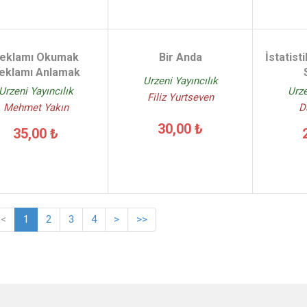
eklamı Okumak
Bir Anda
İstatisti
eklamı Anlamak
Urzeni Yayıncılık
Urzeni Yayıncılık
Urze
Filiz Yurtseven
Mehmet Yakın
D
30,00 ₺
35,00 ₺
<
1
2
3
4
>
>>