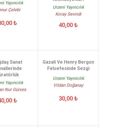
ni Yayıncılık
Urzeni Yayıncılık
nnur Çelebi
Koray Sevindi
30,00 ₺
40,00 ₺
ğdaş Sanat
Gazali Ve Henry Bergon
nallerinde
Felsefesinde Sezgi
üratörlük
Urzeni Yayıncılık
ni Yayıncılık
Vildan Doğanay
an Nur Gürses
30,00 ₺
40,00 ₺