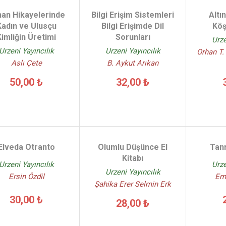
an Hikayelerinde
Bilgi Erişim Sistemleri
Altı
Kadın ve Ulusçu
Bilgi Erişimde Dil
Köş
Kimliğin Üretimi
Sorunları
Urze
Urzeni Yayıncılık
Urzeni Yayıncılık
Orhan T.
Aslı Çete
B. Aykut Arıkan
50,00 ₺
32,00 ₺
Elveda Otranto
Olumlu Düşünce El
Tan
Kitabı
Urzeni Yayıncılık
Urze
Urzeni Yayıncılık
Ersin Özdil
Em
Şahika Erer Selmin Erk
30,00 ₺
28,00 ₺