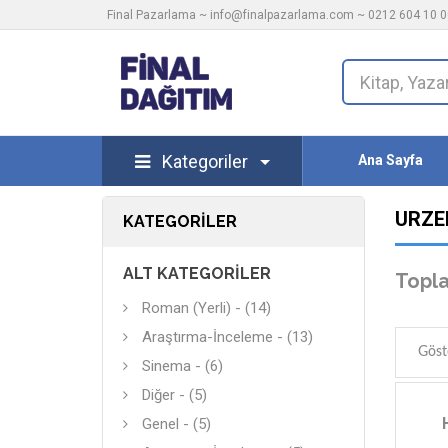
Final Pazarlama ~
info@finalpazarlama.com
~ 0212 604 10 00
Kategoriler
Ana Sayfa
URZEN
KATEGORILER
ALT KATEGORILER
Topla
Roman (Yerli) - (14)
Araştırma-İnceleme - (13)
Göst
Sinema - (6)
Diğer - (5)
Genel - (5)