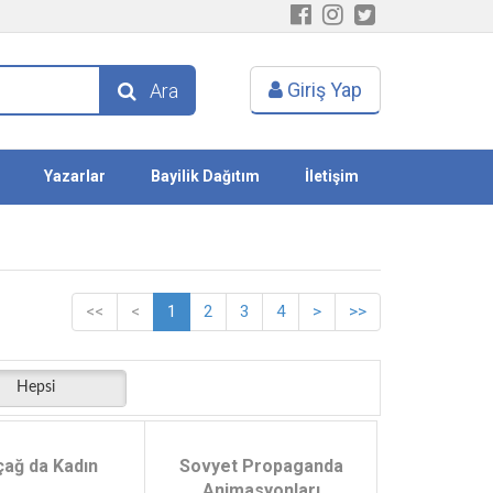
Giriş Yap
Ara
Yazarlar
Bayilik Dağıtım
İletişim
<<
<
1
2
3
4
>
>>
Hepsi
çağ da Kadın
Sovyet Propaganda
Animasyonları