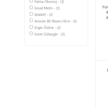
Fatma Okumuş - (2)
Diğer - (1)
Yun
İsmail Metin - (2)
Siyasal Tarih - (1)
Kolektif - (2)
Sağlıklı Beslenme-Diyet - (1)
Anonim Bir Bizans Hicvi - (2)
Tasavvuf - (1)
Engin Öztürk - (2)
İnceleme - (1)
İsmet Gülseçgin - (2)
Mehmet Hasgüler - (2)
Urzeni Yayıncılık Kolektif - (1)
Binnur Çelebi - (1)
Koray Sevindi - (1)
Gözde Özelce - (1)
Duygu Aydemir - (1)
İşvecan Nur Gürses - (1)
Vildan Doğanay - (1)
Aslı Çete - (1)
Orhan T. Özdemir A. Süha Uyar
- (1)