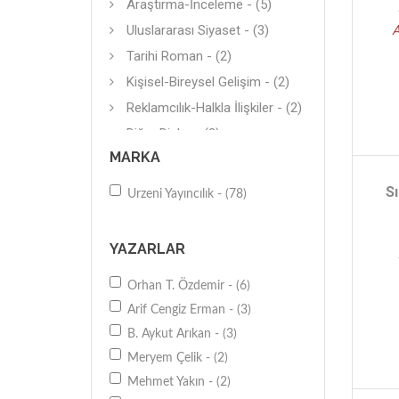
Araştırma-İnceleme - (5)
Uluslararası Siyaset - (3)
A
Tarihi Roman - (2)
Kişisel-Bireysel Gelişim - (2)
Reklamcılık-Halkla İlişkiler - (2)
Diğer Dinler - (2)
MARKA
Diğer - (2)
Alevilik-Bektaşilik - (2)
S
Urzeni Yayıncılık - (78)
Teknoloji - (1)
Mitoloji - (1)
YAZARLAR
Diğer - (1)
Orhan T. Özdemir - (6)
Kentleşme - (1)
Arif Cengiz Erman - (3)
Türk-Osmanlı - (1)
B. Aykut Arıkan - (3)
Genel - (1)
Meryem Çelik - (2)
Popüler Bilim - (1)
Mehmet Yakın - (2)
Diğer - (1)