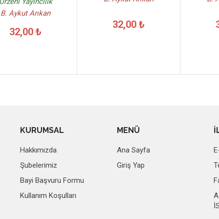
Urzeni Yayıncılık
B. Aykut Arıkan
32,00 ₺
32,00 ₺
KURUMSAL
MENÜ
İ
Hakkımızda
Ana Sayfa
E
Şubelerimiz
Giriş Yap
T
Bayi Başvuru Formu
F
Kullanım Koşulları
A
İ