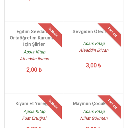
İadesiz
İadesiz
Eğitim Sevdamız
Sevgiden Ötesi Yok
Ortaöğretim Kurumları
Apsis Kitap
İçin Şiirler
Aleaddin İkican
Apsis Kitap
Aleaddin İkican
3,00 ₺
2,00 ₺
İadesiz
İadesiz
Kıyam Et Yüreğim
Maymun Çocuk Sisi
Apsis Kitap
Apsis Kitap
Fuat Ertuğral
Nihat Gökmen