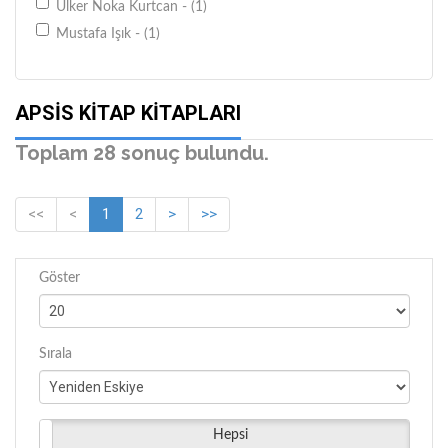
Ülker Noka Kurtcan - (1)
Mustafa Işık - (1)
Levent Uysal - (1)
APSIS KITAP KITAPLARI
Toplam 28 sonuç bulundu.
<<
<
1
2
>
>>
Göster
Sırala
Hepsi