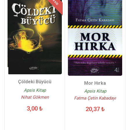
İadesiz
Çöldeki Büyücü
Mor Hırka
Apsis Kitap
Apsis Kitap
Nihat Gökmen
Fatma Çetin Kabadayı
3,00 ₺
20,37 ₺