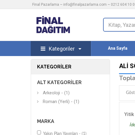
Final Pazarlama ~
info@finalpazarlama.com
~ 0212 604 10 00
Kategoriler
Ana Sayfa
ALI 
KATEGORILER
Topla
ALT KATEGORILER
Arkeoloji - (1)
Göst
Roman (Yerli) - (1)
Yiti
MARKA
İde
Yakın Plan Yayınları - (1)