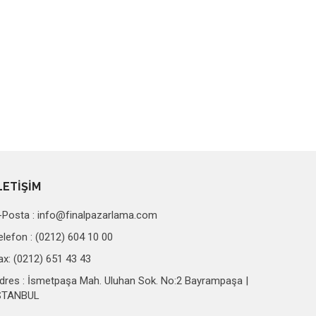
LETİŞİM
-Posta :
info@finalpazarlama.com
elefon : (0212) 604 10 00
ax: (0212) 651 43 43
dres : İsmetpaşa Mah. Uluhan Sok. No:2 Bayrampaşa |
STANBUL