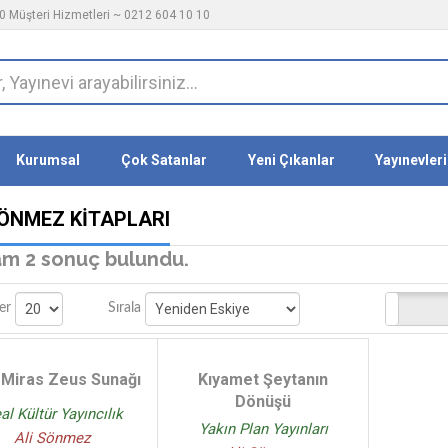
 Müşteri Hizmetleri ~ 0212 604 10 10
Kurumsal
Çok Satanlar
Yeni Çıkanlar
Yayınevleri
SÖNMEZ KITAPLARI
m 2 sonuç bulundu.
Stoktakiler
er
Sırala
k Miras Zeus Sunağı
Kıyamet Şeytanın
Dönüşü
al Kültür Yayıncılık
Yakın Plan Yayınları
Ali Sönmez