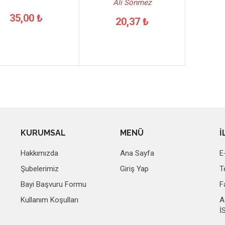
Ali Sönmez
35,00 ₺
20,37 ₺
KURUMSAL
MENÜ
İ
Hakkımızda
Ana Sayfa
E
Şubelerimiz
Giriş Yap
T
Bayi Başvuru Formu
F
Kullanım Koşulları
A
İ