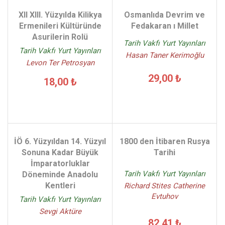
XII XIII. Yüzyılda Kilikya
Osmanlıda Devrim ve
Ermenileri Kültüründe
Fedakaran ı Millet
Asurilerin Rolü
Tarih Vakfı Yurt Yayınları
Tarih Vakfı Yurt Yayınları
Hasan Taner Kerimoğlu
Levon Ter Petrosyan
29,00 ₺
18,00 ₺
İÖ 6. Yüzyıldan 14. Yüzyıl
1800 den İtibaren Rusya
Sonuna Kadar Büyük
Tarihi
İmparatorluklar
Tarih Vakfı Yurt Yayınları
Döneminde Anadolu
Kentleri
Richard Stites Catherine
Evtuhov
Tarih Vakfı Yurt Yayınları
Sevgi Aktüre
82,41 ₺