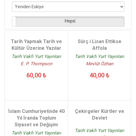
Ali Akyıldız - (2)
D.T.Ceylan G.Irzık - (2)
Carlo M. Cipolla - (2)
Hepsi
Leslie Peirce - (2)
Doğan Kuban - (2)
Tarih Yapmak Tarih ve
Sürç i Lisan Ettikse
Kemal Ğiray - (2)
Kültür Üzerine Yazılar
Affola
Tarih Vakfı Yurt Yayınları
Tarih Vakfı Yurt Yayınları
E. P. Thompson
Mevlüt Özhan
60,00 ₺
40,00 ₺
İslam Cumhuriyetinde 40
Çekirgeler Kürtler ve
Yıl İranda Toplum
Devlet
Siyaset ve Değişim
Tarih Vakfı Yurt Yayınları
Tarih Vakfı Yurt Yayınları