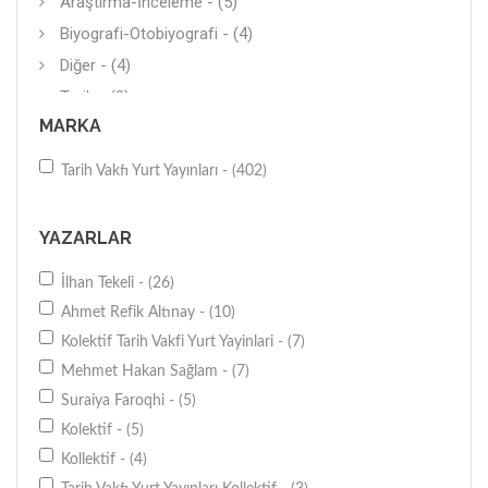
Araştırma-İnceleme - (5)
Biyografi-Otobiyografi - (4)
Diğer - (4)
Tarih - (3)
MARKA
Araştırma-İnceleme - (3)
İnsan Hakları - (3)
Tarih Vakfı Yurt Yayınları - (402)
Ansiklopedi - (2)
Mektup - (2)
YAZARLAR
Siyasal Yazılar-Tezler - (2)
İlhan Tekeli - (26)
Kültür Yazıları - (2)
Ahmet Refik Altınay - (10)
Hatırat - (2)
Kolektif Tarih Vakfi Yurt Yayinlari - (7)
Anı-Yaşam - (2)
Mehmet Hakan Sağlam - (7)
Tarihi Mekanlar (Türkiye) - (2)
Suraiya Faroqhi - (5)
Siyasal Hayat (Türkiye) - (2)
Kolektif - (5)
Şehirler-Bölgeler - (2)
Kollektif - (4)
Tarih - (2)