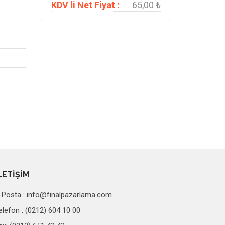
KDV li Net Fiyat :
65,00 ₺
LETİŞİM
-Posta :
info@finalpazarlama.com
elefon : (0212) 604 10 00