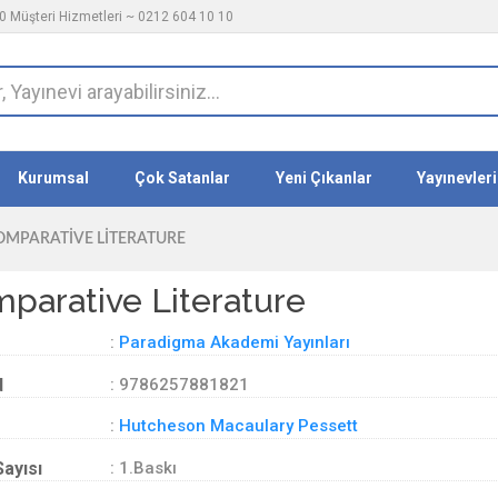
 Müşteri Hizmetleri ~ 0212 604 10 10
Kurumsal
Çok Satanlar
Yeni Çıkanlar
Yayınevleri
OMPARATIVE LITERATURE
parative Literature
:
Paradigma Akademi Yayınları
d
: 9786257881821
:
Hutcheson Macaulary Pessett
Sayısı
: 1.Baskı