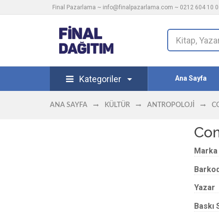
Final Pazarlama ~
info@finalpazarlama.com
~ 0212 604 10 00
Kategoriler
Ana Sayfa
ANA SAYFA
KÜLTÜR
ANTROPOLOJI
C
Com
Marka
Barko
Yazar
Baskı 