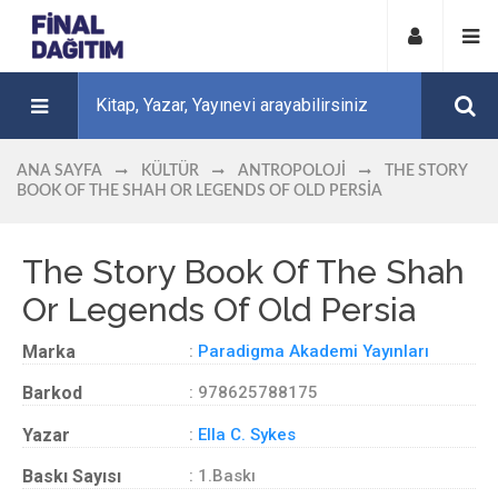
ANA SAYFA
KÜLTÜR
ANTROPOLOJI
THE STORY
BOOK OF THE SHAH OR LEGENDS OF OLD PERSIA
The Story Book Of The Shah
Or Legends Of Old Persia
Marka
:
Paradigma Akademi Yayınları
Barkod
: 978625788175
Yazar
:
Ella C. Sykes
Baskı Sayısı
: 1.Baskı