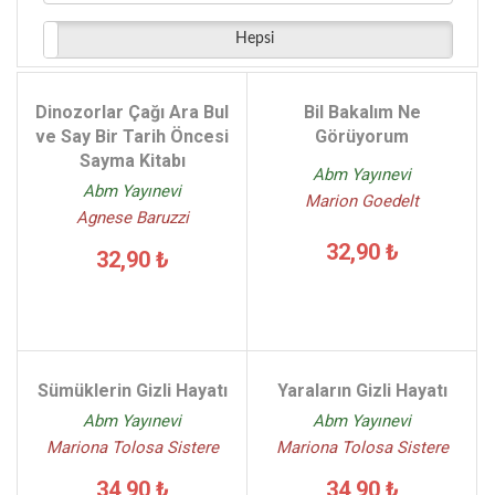
Ülker Kurtcan - (2)
Hepsi
Metin Berk - (2)
Charles Gilman - (2)
Savaş Ünlü - (2)
Dinozorlar Çağı Ara Bul
Bil Bakalım Ne
Sophie De Mullenheim - (2)
ve Say Bir Tarih Öncesi
Görüyorum
Sayma Kitabı
Nihat Kınıkloğlu - (2)
Abm Yayınevi
Abm Yayınevi
Marion Goedelt
Agnese Baruzzi
32,90 ₺
32,90 ₺
Sümüklerin Gizli Hayatı
Yaraların Gizli Hayatı
Abm Yayınevi
Abm Yayınevi
Mariona Tolosa Sistere
Mariona Tolosa Sistere
34,90 ₺
34,90 ₺