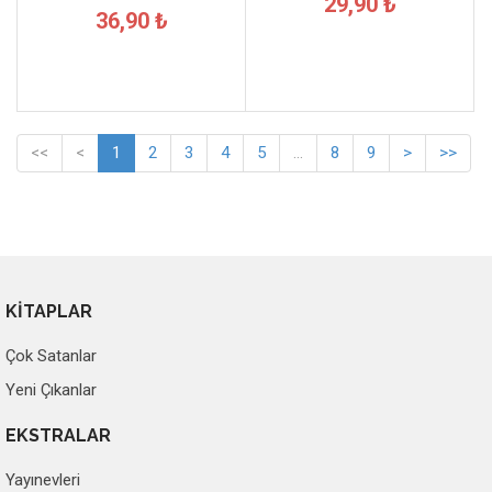
29,90 ₺
36,90 ₺
<<
<
1
2
3
4
5
...
8
9
>
>>
KİTAPLAR
Çok Satanlar
Yeni Çıkanlar
EKSTRALAR
Yayınevleri