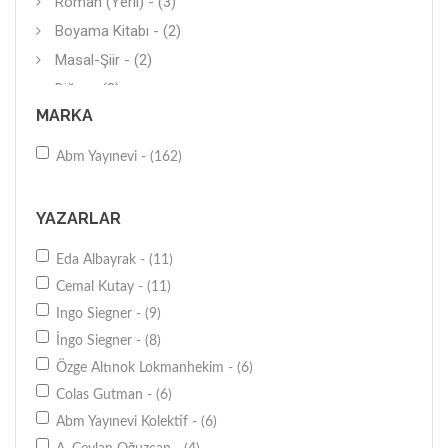
Roman (Yerli) - (3)
Boyama Kitabı - (2)
Masal-Şiir - (2)
Diğer - (2)
MARKA
Eğitime Yardımcı - (1)
İş Dünyası - (1)
Abm Yayınevi - (162)
Sağlıklı Beslenme-Diyet - (1)
Dil Eğitimi - (1)
YAZARLAR
Roman (Çeviri) - (1)
Eda Albayrak - (11)
Diğer - (1)
Cemal Kutay - (11)
Hiciv-Mizah - (1)
Ingo Siegner - (9)
Öykü - (1)
İngo Siegner - (8)
Diğer - (1)
Özge Altınok Lokmanhekim - (6)
Günlük - (1)
Colas Gutman - (6)
Mektup - (1)
Abm Yayınevi Kolektif - (6)