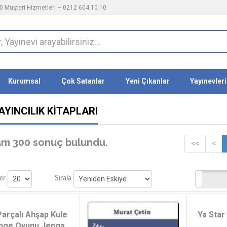
 Müşteri Hizmetleri ~ 0212 604 10 10
Kurumsal
Çok Satanlar
Yeni Çıkanlar
Yayınevleri
AYINCILIK KITAPLARI
m 300 sonuç bulundu.
<<
<
Stoktakiler
er
Sırala
Parçalı Ahşap Kule
Ya Star
nge Oyunu Jenga