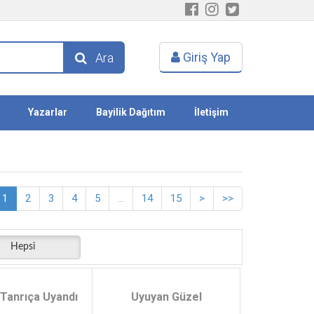
Giriş Yap
Ara
Yazarlar
Bayilik Dağıtım
İletişim
1
2
3
4
5
...
14
15
>
>>
Hepsi
 Tanrıça Uyandı
Uyuyan Güzel