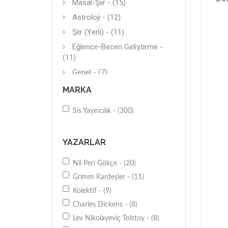
Masal-Şiir - (15)
Astroloji - (12)
Şiir (Yerli) - (11)
Eğlence-Beceri Geliştirme -
(11)
Genel - (7)
Kişisel-Bireysel Gelişim - (4)
MARKA
Hiciv-Mizah - (3)
Sis Yayıncılık - (300)
Diğer - (3)
Öykü - (2)
YAZARLAR
Diğer - (2)
Tiyatro - (2)
Nil Peri Gökçe - (20)
Dil Eğitimi - (2)
Grimm Kardeşler - (11)
Rusça - (2)
Kolektif - (9)
Fıkra - (2)
Charles Dickens - (8)
Lev Nikolayeviç Tolstoy - (8)
Genel - (2)