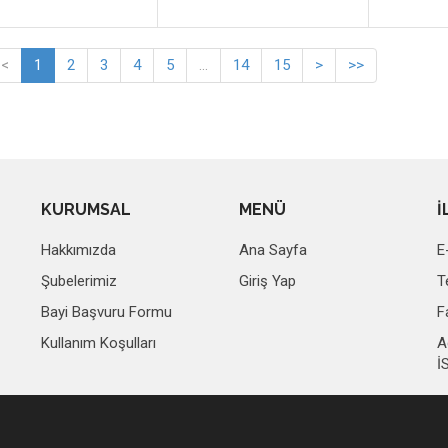
<
1
2
3
4
5
...
14
15
>
>>
KURUMSAL
MENÜ
İ
Hakkımızda
Ana Sayfa
E
Şubelerimiz
Giriş Yap
T
Bayi Başvuru Formu
F
Kullanım Koşulları
A
İ