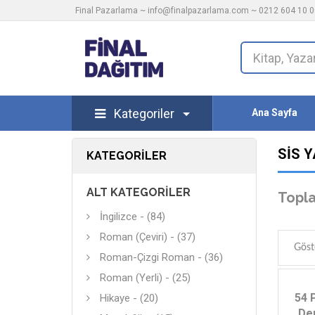
Final Pazarlama ~
info@finalpazarlama.com
~ 0212 604 10 00
Kategoriler
Ana Sayfa
SIS Y
KATEGORILER
ALT KATEGORILER
Topla
İngilizce - (84)
Roman (Çeviri) - (37)
Göst
Roman-Çizgi Roman - (36)
Roman (Yerli) - (25)
54 
Hikaye - (20)
De