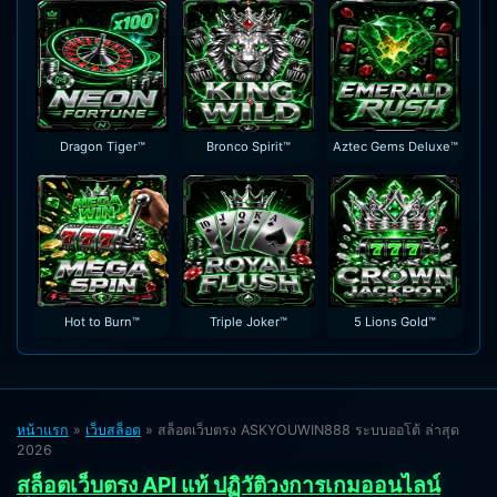
Dragon Tiger™
Bronco Spirit™
Aztec Gems Deluxe™
Hot to Burn™
Triple Joker™
5 Lions Gold™
หน้าแรก
»
เว็บสล็อต
» สล็อตเว็บตรง ASKYOUWIN888 ระบบออโต้ ล่าสุด
2026
สล็อตเว็บตรง API แท้ ปฏิวัติวงการเกมออนไลน์