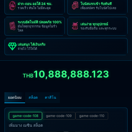
ฝาก-ถอน ออโต้ 24 ชม.
โบนัสแรกเข้า รับทันที
รวดเร็ว ทันใจ ไม่มีสะดุด
เพียงสมัคร รับโบนัสไปเลย
ระบบอัตโนมัติ ปลอดภัย 100%
เล่นง่าย ทุกอุปกรณ์
มั่นใจทุกธุรกรรม ข้อมูลไม่รั่ว
รองรับมือถือ และทุกระบบ
ไหล
เล่นสนุก ได้เงินจริง
จ่ายไว ไว้ใจได้
10,888,888.123
THB
ยอดนิยม
สล็อต
คาสิโน
game-code-108
game-code-109
game-code-110
เพิ่มมาง เมซิน สล็อต