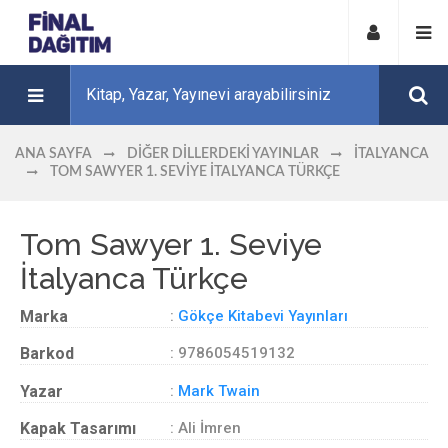
ANA SAYFA
DIĞER DILLERDEKI YAYINLAR
İTALYANCA
TOM SAWYER 1. SEVIYE İTALYANCA TÜRKÇE
Tom Sawyer 1. Seviye
İtalyanca Türkçe
Marka
:
Gökçe Kitabevi Yayınları
Barkod
: 9786054519132
Yazar
:
Mark Twain
Kapak Tasarımı
: Ali İmren