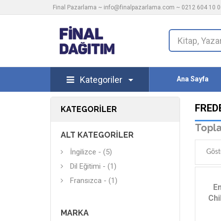
Final Pazarlama ~
info@finalpazarlama.com
~ 0212 604 10 00
Kategoriler
Ana Sayfa
FRED
KATEGORILER
Topla
ALT KATEGORILER
İngilizce - (5)
Göst
Dil Eğitimi - (1)
Fransızca - (1)
E
Chi
MARKA