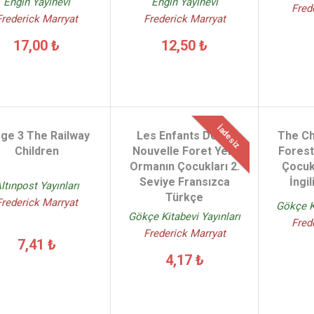
Engin Yayınevi
Engin Yayınevi
Fred
Frederick Marryat
Frederick Marryat
17,00 ₺
12,50 ₺
İadesiz
age 3 The Railway
Les Enfants De La
The Ch
Children
Nouvelle Foret Yeni
Forest
Ormanın Çocukları 2.
Çocukl
Seviye Fransızca
İngi
ltınpost Yayınları
Türkçe
Frederick Marryat
Gökçe Ki
Gökçe Kitabevi Yayınları
Fred
Frederick Marryat
7,41 ₺
4,17 ₺