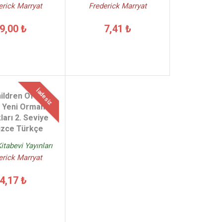
erick Marryat
Frederick Marryat
9,00 ₺
7,41 ₺
İadesiz
ildren Of New
 Yeni Ormanın
arı 2. Seviye
lizce Türkçe
tabevi Yayınları
erick Marryat
4,17 ₺