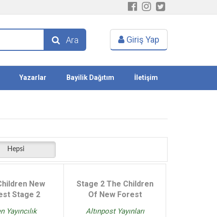
Giriş Yap
Ara
Yazarlar
Bayilik Dağıtım
İletişim
Hepsi
Children New
Stage 2 The Children
est Stage 2
Of New Forest
n Yayıncılık
Altınpost Yayınları