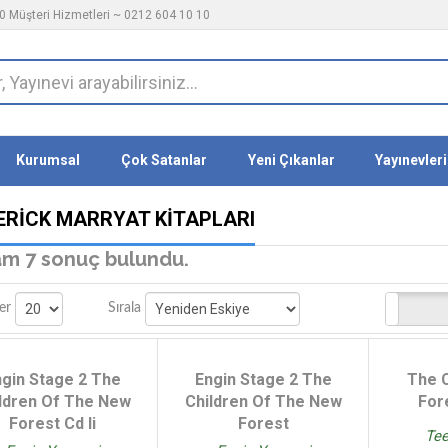
 Müşteri Hizmetleri ~ 0212 604 10 10
Kurumsal
Çok Satanlar
Yeni Çıkanlar
Yayınevleri
ERICK MARRYAT KITAPLARI
m 7 sonuç bulundu.
Stoktakiler
er
Sırala
ngin Stage 2 The
Engin Stage 2 The
The 
ldren Of The New
Children Of The New
For
Forest Cd li
Forest
Tee