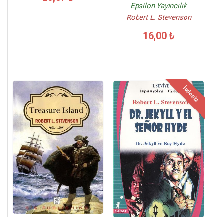
Epsilon Yayıncılık
Robert L. Stevenson
16,00 ₺
İadesiz