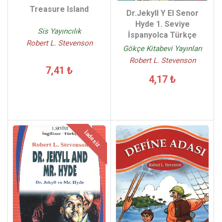
Treasure Island
Dr.Jekyll Y El Senor
Hyde 1. Seviye
Sis Yayıncılık
İspanyolca Türkçe
Robert L. Stevenson
Gökçe Kitabevi Yayınları
Robert L. Stevenson
7,41 ₺
4,17 ₺
İadesiz