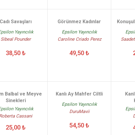
Cadı Savaşları
Görünmez Kadınlar
Konuşul
Epsilon Yayıncılık
Epsilon Yayıncılık
Epsi
Sibeal Pounder
Caroline Criado Perez
Saadet
38,50 ₺
49,50 ₺
ım Balbal ve Meyve
Kanlı Ay Mahfer Ciltli
Kanl
Sinekleri
Epsilon Yayıncılık
Epsilon Yayıncılık
Epsi
DuruMavii
Roberta Cassani
54,50 ₺
25,00 ₺