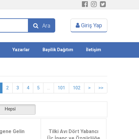
Giriş Yap
Ara
Yazarlar
Bayilik Dağıtım
İletişim
2
3
4
5
...
101
102
>
>>
Hepsi
gene Gelin
Tilki Avı Dört Yabancı
Üç İnanç ve Özgürlüğe