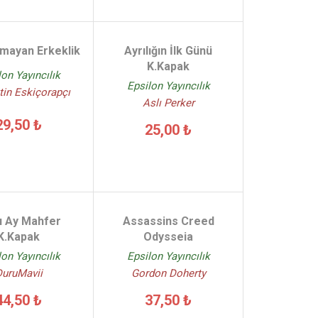
mayan Erkeklik
Ayrılığın İlk Günü
K.Kapak
lon Yayıncılık
Epsilon Yayıncılık
tin Eskiçorapçı
Aslı Perker
29,50 ₺
25,00 ₺
ı Ay Mahfer
Assassins Creed
K.Kapak
Odysseia
lon Yayıncılık
Epsilon Yayıncılık
DuruMavii
Gordon Doherty
44,50 ₺
37,50 ₺