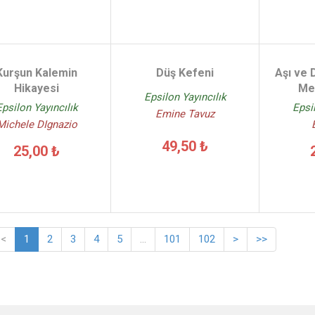
Kurşun Kalemin
Düş Kefeni
Aşı ve 
Hikayesi
Me
Epsilon Yayıncılık
Epsilon Yayıncılık
Epsi
Emine Tavuz
Michele DIgnazio
49,50 ₺
25,00 ₺
<
1
2
3
4
5
...
101
102
>
>>