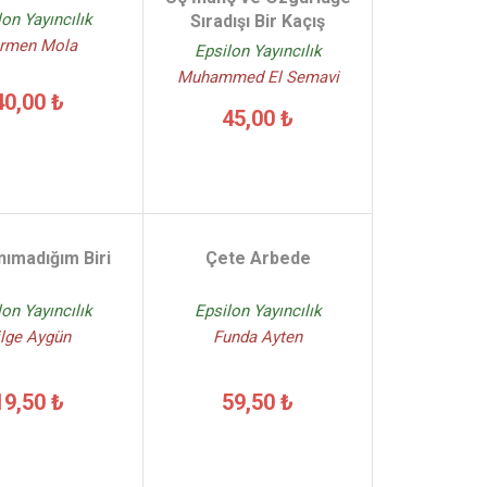
lon Yayıncılık
Sıradışı Bir Kaçış
rmen Mola
Epsilon Yayıncılık
Muhammed El Semavi
40,00 ₺
45,00 ₺
nımadığım Biri
Çete Arbede
lon Yayıncılık
Epsilon Yayıncılık
ilge Aygün
Funda Ayten
19,50 ₺
59,50 ₺