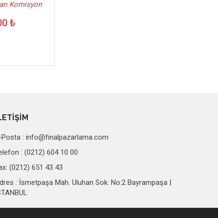
ları Komisyon
00 ₺
LETİŞİM
-Posta :
info@finalpazarlama.com
elefon : (0212) 604 10 00
ax: (0212) 651 43 43
dres : İsmetpaşa Mah. Uluhan Sok. No:2 Bayrampaşa |
STANBUL