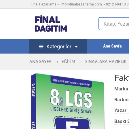
Final Pazarlama ~
info@finalpazarlama.com
~ 0212 604 10 00
Kategoriler
Ana Sayfa
ANA SAYFA
EĞITIM
SINAVLARA HAZIRLIK
Fak
Marka
Barko
Yazar
Baskı 