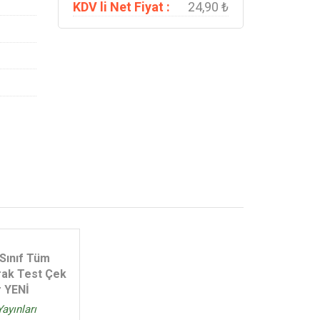
KDV li Net Fiyat :
24,90 ₺
 Sınıf Tüm
rak Test Çek
 YENİ
ayınları