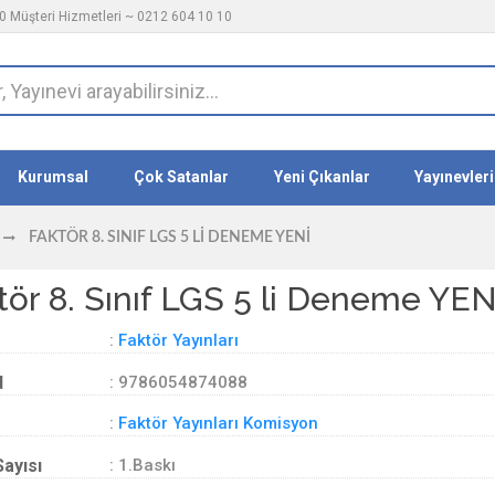
 Müşteri Hizmetleri ~ 0212 604 10 10
Kurumsal
Çok Satanlar
Yeni Çıkanlar
Yayınevleri
FAKTÖR 8. SINIF LGS 5 LI DENEME YENİ
tör 8. Sınıf LGS 5 li Deneme YEN
:
Faktör Yayınları
d
: 9786054874088
:
Faktör Yayınları Komisyon
Sayısı
: 1.Baskı