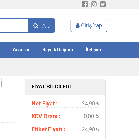
Giriş Yap
Ara
Yazarlar
Bayilik Dağıtım
İletişim
İ
FİYAT BİLGİLERİ
Net Fiyat :
24,90 ₺
KDV Oranı :
0,00 %
Etiket Fiyatı :
24,90 ₺