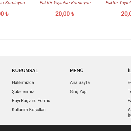
ları Komisyon
Faktör Yayınları Komisyon
Faktör Yayın
00 ₺
20,00 ₺
20,
KURUMSAL
MENÜ
İ
Hakkımızda
Ana Sayfa
E
Şubelerimiz
Giriş Yap
T
Bayi Başvuru Formu
F
Kullanım Koşulları
A
İ