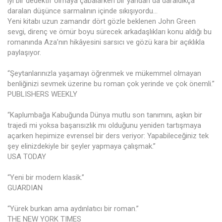
iyi bir dedektif olmaya çabalarken bir yandan da daraldıkça
daralan düşünce sarmalının içinde sıkışıyordu…
Yeni kitabı uzun zamandır dört gözle beklenen John Green
sevgi, direnç ve ömür boyu sürecek arkadaşlıkları konu aldığı bu
romanında Aza’nın hikâyesini sarsıcı ve gözü kara bir açıklıkla
paylaşıyor.
“Şeytanlarınızla yaşamayı öğrenmek ve mükemmel olmayan
benliğinizi sevmek üzerine bu roman çok yerinde ve çok önemli.”
PUBLISHERS WEEKLY
“Kaplumbağa Kabuğunda Dünya mutlu son tanımını, aşkın bir
trajedi mi yoksa başarısızlık mı olduğunu yeniden tartışmaya
açarken hepimize evrensel bir ders veriyor: Yapabileceğiniz tek
şey elinizdekiyle bir şeyler yapmaya çalışmak.”
USA TODAY
“Yeni bir modern klasik.”
GUARDIAN
“Yürek burkan ama aydınlatıcı bir roman.”
THE NEW YORK TIMES