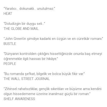
“Yaratıcı… dokunaklı… unutulmaz.”
HEAT
“Doludizgin bir duygu seli…”
THE GLOBE AND MAIL
“John Green’in şimdiye kadarki en özgün ve en cüretkâr romanı.”
BUSTLE
“Dünyanın kontrolden çıktığını hissettiğinizde onunla baş etmeyi
öğrenmekle ilgili hassas bir hikâye.”
PEOPLE
“Bu romanda şefkat, bilgelik ve bolca büyük fikir var.”
THE WALL STREET JOURNAL
“Zihinsel rahatsızlıklar, gençlik sıkıntıları ve büyüme ama kendini
olgun hissedememe üzerine inanılmaz güçlü bir roman.”
SHELF AWARENESS