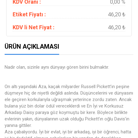
KDV Oranı :
0,00 %
Etiket Fiyatı :
46,20 ₺
KDV li Net Fiyat :
46,20 ₺
ÜRÜN AÇIKLAMASI
Nadir olan, sizinle aynı dünyayı gören birini bulmaktır.
On altı yaşındaki Aza, kaçak milyarder Russell Pickett’ın peşine
düşmeye hiç de niyetli değildi aslında. Düşüncelerini ve dünyasını
ele geçiren korkularıyla uğraşmak yeterince zordu zaten. Ancak
bulana yüz bin dolar ödül vereceklerdi ve En İyi ve Korkusuz
Arkadaşı Daisy paraya göz koymuştu bir kere. Böylece birlikte
evlerinin yakın, dünyalarının uzak olduğu Pickett’ın oğlu Davis’in
yanına gittiler.
Aza çabalıyordu. İyi bir evlat, iyi bir arkadaş, iyi bir öğrenci, hatta