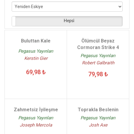
Kresley Cole - (9)
Paul Mckenna - (9)
Martin Widmark Helena Willis - (9)
Hepsi
Sophie Jordan - (9)
P.C.Cast K.Cast - (9)
Buluttan Kale
Ölümcül Beyaz
Tahir Tamer Kumkale - (9)
Cormoran Strike 4
Pegasus Yayınları
Pegasus Yayınları
Kerstin Gier
Robert Galbraith
69,98 ₺
79,98 ₺
Zahmetsiz İyileşme
Toprakla Beslenin
Pegasus Yayınları
Pegasus Yayınları
Joseph Mercola
Josh Axe