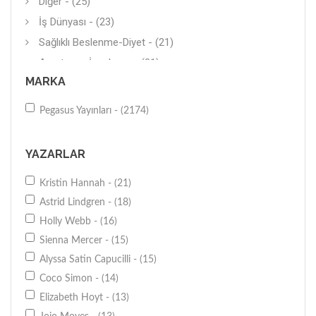
Diğer - (25)
İş Dünyası - (23)
Sağlıklı Beslenme-Diyet - (21)
Araştırma-İnceleme - (21)
MARKA
Öykü - (21)
Sağlıklı Yaşam - (19)
Pegasus Yayınları - (2174)
Genel - (14)
Diğer - (14)
YAZARLAR
Roman (Yerli) - (13)
Kristin Hannah - (21)
Boyama (Büyükler İçin) - (13)
Astrid Lindgren - (18)
Genel - (12)
Holly Webb - (16)
Psikolojik Danışmanlık - (12)
Sienna Mercer - (15)
Anı-Yaşam - (12)
Alyssa Satin Capucilli - (15)
Biyografi-Otobiyografi - (12)
Coco Simon - (14)
Diğer - (12)
Elizabeth Hoyt - (13)
Popüler Bilim - (11)