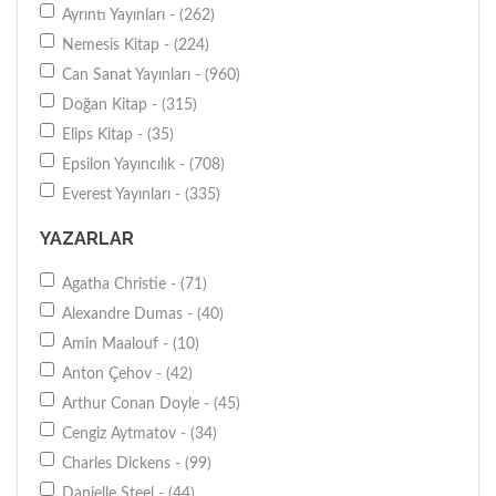
Ayrıntı Yayınları - (262)
Nemesis Kitap - (224)
Can Sanat Yayınları - (960)
Doğan Kitap - (315)
Elips Kitap - (35)
Epsilon Yayıncılık - (708)
Everest Yayınları - (335)
İletişim Yayınları - (220)
YAZARLAR
İlgi Kültür Sanat Yayıncılık - (70)
İnkılap Kitabevi - (143)
Agatha Christie - (71)
İş Bankası Kültür Yayınları - (580)
Alexandre Dumas - (40)
İskele Yayıncılık - (33)
Amin Maalouf - (10)
İthaki Yayınları - (442)
Anton Çehov - (42)
Koridor Yayıncılık - (237)
Arthur Conan Doyle - (45)
Martı Yayıncılık - (708)
Cengiz Aytmatov - (34)
Metis Yayınları - (108)
Charles Dickens - (99)
MK Publications - (41)
Danielle Steel - (44)