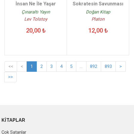
İnsan Ne İle Yaşar
Sokratesin Savunması
Çınaraltı Yayın
Doğan Kitap
Lev Tolstoy
Platon
20,00 ₺
12,00 ₺
<<
<
1
2
3
4
5
...
892
893
>
>>
KİTAPLAR
Çok Satanlar