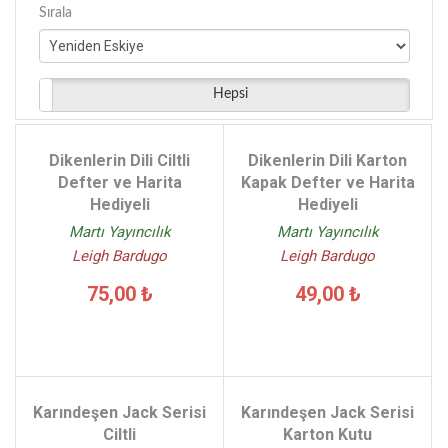
Maviçatı Yayınları - (166)
Maksim Gorki - (89)
Sırala
Dorlion Yayınları - (144)
Marcel Proust - (11)
Nikolay Vasilyeviç Gogol - (42)
Oscar Wilde - (59)
Hepsi
Philip K. Dick - (12)
Sir Arthur Conan Doyle - (113)
Dikenlerin Dili Ciltli
Dikenlerin Dili Karton
Stefan Zweig - (398)
Defter ve Harita
Kapak Defter ve Harita
Stephen King - (69)
Hediyeli
Hediyeli
Tess Gerritsen - (39)
Martı Yayıncılık
Martı Yayıncılık
Victor Hugo - (88)
Leigh Bardugo
Leigh Bardugo
Virginia Woolf - (46)
75,00 ₺
49,00 ₺
William Shakespeare - (86)
Karındeşen Jack Serisi
Karındeşen Jack Serisi
Ciltli
Karton Kutu