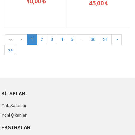
40,00 ₺
45,00 ₺
<<
<
1
2
3
4
5
...
30
31
>
>>
KİTAPLAR
Çok Satanlar
Yeni Çıkanlar
EKSTRALAR