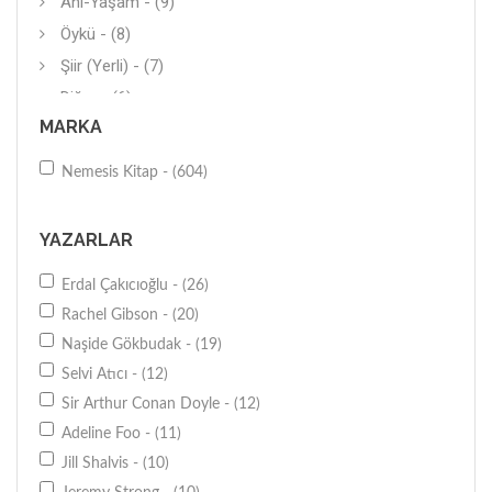
Anı-Yaşam - (9)
Öykü - (8)
Şiir (Yerli) - (7)
Diğer - (6)
MARKA
Gerilim - (6)
Biyografi-Otobiyografi - (5)
Nemesis Kitap - (604)
Karikatür - (4)
Genel - (3)
YAZARLAR
Sağlıklı Yaşam - (3)
Erdal Çakıcıoğlu - (26)
Öykü - (3)
Rachel Gibson - (20)
Araştırma-İnceleme - (3)
Naşide Gökbudak - (19)
Psikolojik Danışmanlık - (2)
Selvi Atıcı - (12)
Genel - (2)
Sir Arthur Conan Doyle - (12)
Tasavvuf - (2)
Adeline Foo - (11)
Astroloji - (2)
Jill Shalvis - (10)
Boyama (Büyükler İçin) - (2)