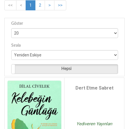
<<
<
1
2
>
>>
Göster
Sırala
Hepsi
Dert Etme Sabret
Yediveren Yayınları