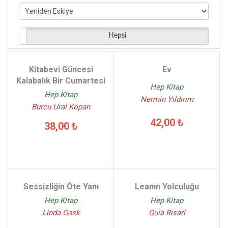
Hep Kitap Kolektif - (3)
Jale Sancak - (3)
Guido Van Genechten - (3)
Hepsi
Kyo Maclear - (3)
Franziska Biermann - (3)
Kitabevi Güncesi
Ev
Kwangwoong Lee - (2)
Kalabalık Bir Cumartesi
Hep Kitap
Hep Kitap
Nermin Yıldırım
Burcu Ural Kopan
42,00 ₺
38,00 ₺
Sessizliğin Öte Yanı
Leanın Yolculuğu
Hep Kitap
Hep Kitap
Linda Gask
Guia Risari