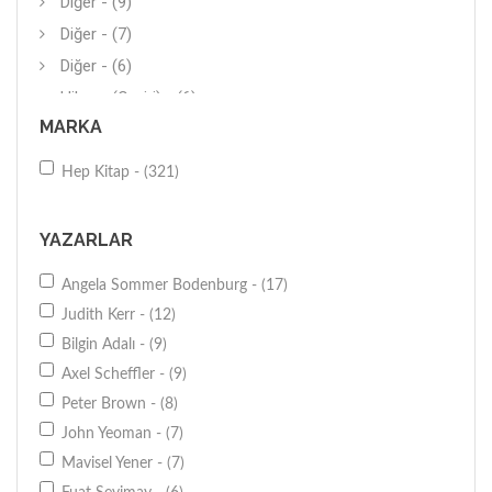
Diğer - (9)
Diğer - (7)
Diğer - (6)
Hikaye (Çeviri) - (6)
MARKA
Öykü - (5)
Popüler Bilim - (4)
Hep Kitap - (321)
Resim - (4)
Gerilim - (3)
YAZARLAR
Anı-Yaşam - (3)
Angela Sommer Bodenburg - (17)
Genel - (2)
Judith Kerr - (12)
Masal-Şiir - (2)
Bilgin Adalı - (9)
Araştırma-İnceleme - (2)
Axel Scheffler - (9)
Genel - (2)
Peter Brown - (8)
Genel - (2)
John Yeoman - (7)
Sanat Tarihi - (2)
Mavisel Yener - (7)
Araştırma-İnceleme - (1)