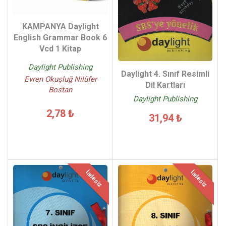
KAMPANYA Daylight
English Grammar Book 6
Vcd 1 Kitap
Daylight Publishing
Daylight 4. Sınıf Resimli
Evren Okuşluğ Nilüfer
Dil Kartları
Bostan
Daylight Publishing
2,78 ₺
31,94 ₺
İadesiz
İadesiz