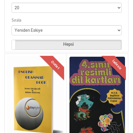
Sırala
Hepsi
İadesiz
Outlet