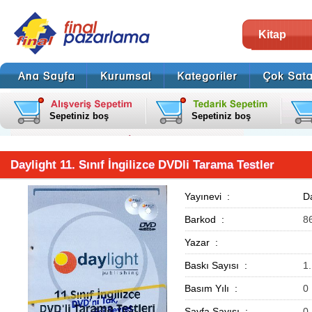
Kitap
Sepetiniz boş
Sepetiniz boş
Daylight 11. Sınıf İngilizce DVDli Tarama Testler
Yayınevi :
Da
Barkod :
8
Yazar :
Baskı Sayısı :
1
Basım Yılı :
0
Sayfa Sayısı :
0