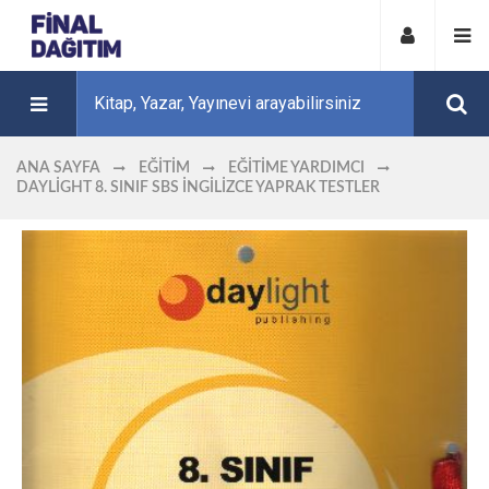
ANA SAYFA
EĞITIM
EĞITIME YARDIMCI
DAYLIGHT 8. SINIF SBS İNGILIZCE YAPRAK TESTLER