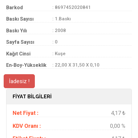
Barkod
: 8697452020841
Baskı Sayısı
: 1.Baskı
Baskı Yılı
: 2008
Sayfa Sayısı
: 0
Kağıt Cinsi
: Kuşe
En-Boy-Yükseklik
: 22,00 X 31,50 X 0,10
İadesiz !
FİYAT BİLGİLERİ
Net Fiyat :
4,17 ₺
KDV Oranı :
0,00 %