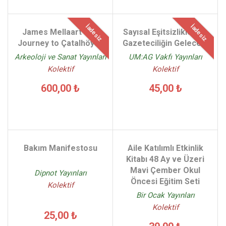
İadesiz
İadesiz
James Mellaart The
Sayısal Eşitsizlikler ve
Journey to Çatalhöyük
Gazeteciliğin Geleceği
Arkeoloji ve Sanat Yayınları
UM:AG Vakfı Yayınları
Kolektif
Kolektif
600,00 ₺
45,00 ₺
Bakım Manifestosu
Aile Katılımlı Etkinlik
Kitabı 48 Ay ve Üzeri
Mavi Çember Okul
Dipnot Yayınları
Öncesi Eğitim Seti
Kolektif
Bir Ocak Yayınları
Kolektif
25,00 ₺