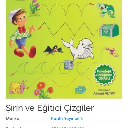
Şirin ve Eğitici Çizgiler
Marka
:
Parıltı Yayıncılık