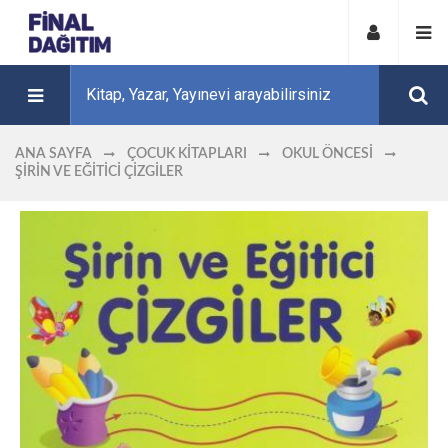
ANA SAYFA
ÇOCUK KITAPLARI
OKUL ÖNCESI
ŞIRIN VE EĞITICI ÇIZGILER