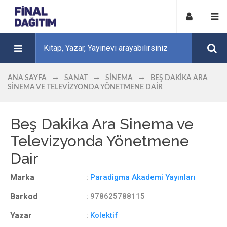
ANA SAYFA
SANAT
SINEMA
BEŞ DAKIKA ARA
SINEMA VE TELEVIZYONDA YÖNETMENE DAIR
Beş Dakika Ara Sinema ve
Televizyonda Yönetmene
Dair
Marka
:
Paradigma Akademi Yayınları
Barkod
: 978625788115
Yazar
:
Kolektif