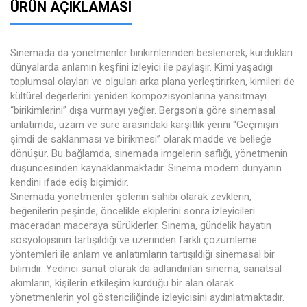
ÜRÜN AÇIKLAMASI
Sinemada da yönetmenler birikimlerinden beslenerek, kurdukları
dünyalarda anlamın keşfini izleyici ile paylaşır. Kimi yaşadığı
toplumsal olayları ve olguları arka plana yerleştirirken, kimileri de
kültürel değerlerini yeniden kompozisyonlarına yansıtmayı
“birikimlerini” dışa vurmayı yeğler. Bergson’a göre sinemasal
anlatımda, uzam ve süre arasındaki karşıtlık yerini “Geçmişin
şimdi de saklanması ve birikmesi” olarak madde ve belleğe
dönüşür. Bu bağlamda, sinemada imgelerin saflığı, yönetmenin
düşüncesinden kaynaklanmaktadır. Sinema modern dünyanın
kendini ifade ediş biçimidir.
Sinemada yönetmenler şölenin sahibi olarak zevklerin,
beğenilerin peşinde, öncelikle ekiplerini sonra izleyicileri
maceradan maceraya sürüklerler. Sinema, gündelik hayatın
sosyolojisinin tartışıldığı ve üzerinden farklı çözümleme
yöntemleri ile anlam ve anlatımların tartışıldığı sinemasal bir
bilimdir. Yedinci sanat olarak da adlandırılan sinema, sanatsal
akımların, kişilerin etkileşim kurduğu bir alan olarak
yönetmenlerin yol göstericiliğinde izleyicisini aydınlatmaktadır.