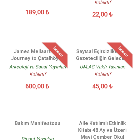
Kolektif
189,00 ₺
22,00 ₺
İadesiz
İadesiz
James Mellaart The
Sayısal Eşitsizlikler ve
Journey to Çatalhöyük
Gazeteciliğin Geleceği
Arkeoloji ve Sanat Yayınları
UM:AG Vakfı Yayınları
Kolektif
Kolektif
600,00 ₺
45,00 ₺
Bakım Manifestosu
Aile Katılımlı Etkinlik
Kitabı 48 Ay ve Üzeri
Mavi Çember Okul
Dipnot Yayınları