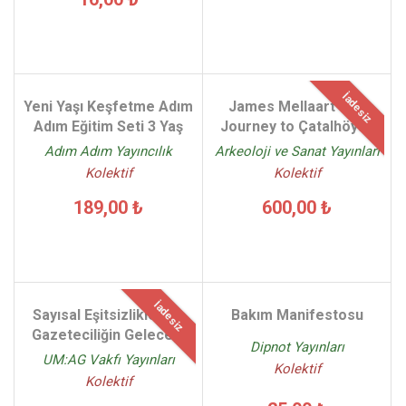
İadesiz
Yeni Yaşı Keşfetme Adım
James Mellaart The
Adım Eğitim Seti 3 Yaş
Journey to Çatalhöyük
Adım Adım Yayıncılık
Arkeoloji ve Sanat Yayınları
Kolektif
Kolektif
189,00 ₺
600,00 ₺
İadesiz
Sayısal Eşitsizlikler ve
Bakım Manifestosu
Gazeteciliğin Geleceği
Dipnot Yayınları
UM:AG Vakfı Yayınları
Kolektif
Kolektif