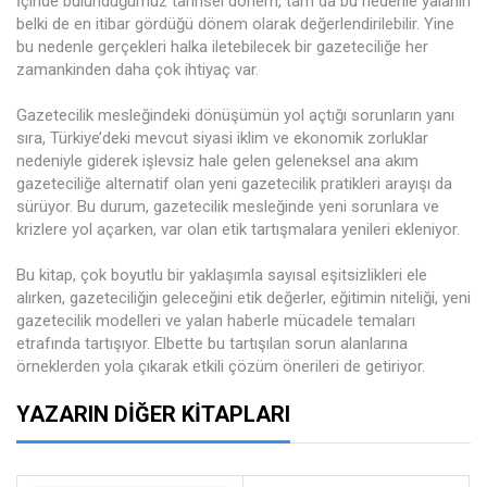
İçinde bulunduğumuz tarihsel dönem, tam da bu nedenle yalanın
belki de en itibar gördüğü dönem olarak değerlendirilebilir. Yine
bu nedenle gerçekleri halka iletebilecek bir gazeteciliğe her
zamankinden daha çok ihtiyaç var.
Gazetecilik mesleğindeki dönüşümün yol açtığı sorunların yanı
sıra, Türkiye’deki mevcut siyasi iklim ve ekonomik zorluklar
nedeniyle giderek işlevsiz hale gelen geleneksel ana akım
gazeteciliğe alternatif olan yeni gazetecilik pratikleri arayışı da
sürüyor. Bu durum, gazetecilik mesleğinde yeni sorunlara ve
krizlere yol açarken, var olan etik tartışmalara yenileri ekleniyor.
Bu kitap, çok boyutlu bir yaklaşımla sayısal eşitsizlikleri ele
alırken, gazeteciliğin geleceğini etik değerler, eğitimin niteliği, yeni
gazetecilik modelleri ve yalan haberle mücadele temaları
etrafında tartışıyor. Elbette bu tartışılan sorun alanlarına
örneklerden yola çıkarak etkili çözüm önerileri de getiriyor.
YAZARIN DIĞER KITAPLARI