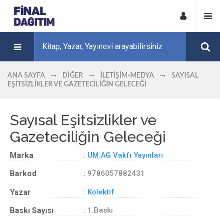
ANA SAYFA
DIĞER
İLETIŞIM-MEDYA
SAYISAL
EŞITSIZLIKLER VE GAZETECILIĞIN GELECEĞI
Sayısal Eşitsizlikler ve
Gazeteciliğin Geleceği
Marka
:
UM:AG Vakfı Yayınları
Barkod
: 9786057882431
Yazar
:
Kolektif
Baskı Sayısı
: 1.Baskı