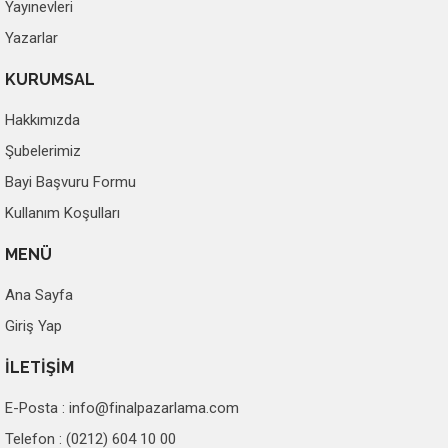
Yayınevleri
Yazarlar
KURUMSAL
Hakkımızda
Şubelerimiz
Bayi Başvuru Formu
Kullanım Koşulları
MENÜ
Ana Sayfa
Giriş Yap
İLETİŞİM
E-Posta :
info@finalpazarlama.com
Telefon : (0212) 604 10 00