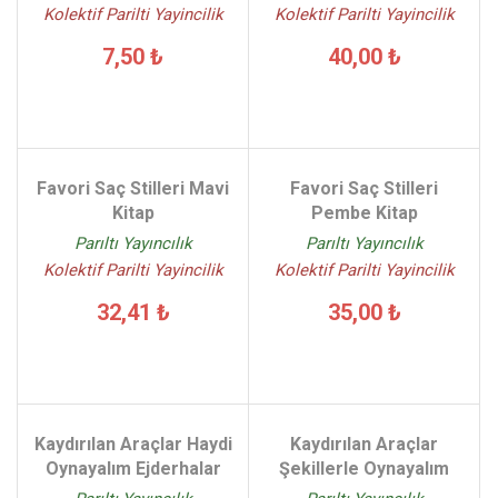
Kolektif Parilti Yayincilik
Kolektif Parilti Yayincilik
7,50 ₺
40,00 ₺
Favori Saç Stilleri Mavi
Favori Saç Stilleri
Kitap
Pembe Kitap
Parıltı Yayıncılık
Parıltı Yayıncılık
Kolektif Parilti Yayincilik
Kolektif Parilti Yayincilik
32,41 ₺
35,00 ₺
Kaydırılan Araçlar Haydi
Kaydırılan Araçlar
Oynayalım Ejderhalar
Şekillerle Oynayalım