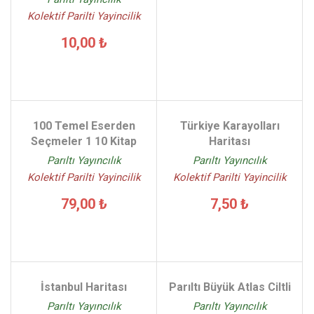
Kolektif Parilti Yayincilik
10,00 ₺
100 Temel Eserden
Türkiye Karayolları
Seçmeler 1 10 Kitap
Haritası
Parıltı Yayıncılık
Parıltı Yayıncılık
Kolektif Parilti Yayincilik
Kolektif Parilti Yayincilik
79,00 ₺
7,50 ₺
İstanbul Haritası
Parıltı Büyük Atlas Ciltli
Parıltı Yayıncılık
Parıltı Yayıncılık