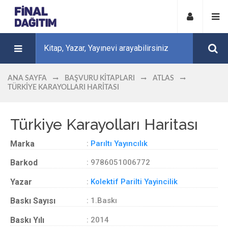
ANA SAYFA
BAŞVURU KITAPLARI
ATLAS
TÜRKIYE KARAYOLLARI HARITASI
Türkiye Karayolları Haritası
Marka
:
Parıltı Yayıncılık
Barkod
: 9786051006772
Yazar
:
Kolektif Parilti Yayincilik
Baskı Sayısı
: 1.Baskı
Baskı Yılı
: 2014