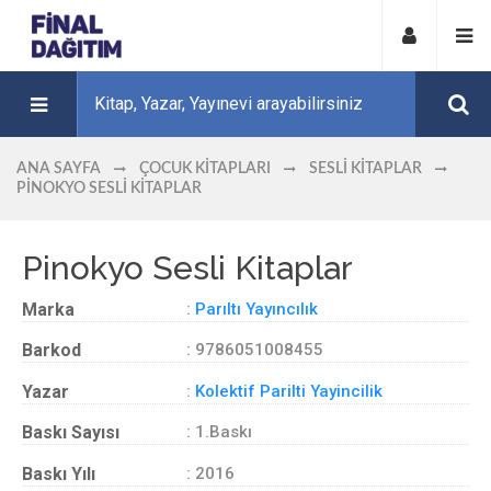
ANA SAYFA
ÇOCUK KITAPLARI
SESLI KITAPLAR
PINOKYO SESLI KITAPLAR
Pinokyo Sesli Kitaplar
Marka
:
Parıltı Yayıncılık
Barkod
: 9786051008455
Yazar
:
Kolektif Parilti Yayincilik
Baskı Sayısı
: 1.Baskı
Baskı Yılı
: 2016