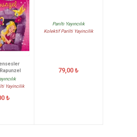
Parıltı Yayıncılık
Kolektif Parilti Yayincilik
rensesler
79,00 ₺
Rapunzel
ayıncılık
lti Yayincilik
00 ₺