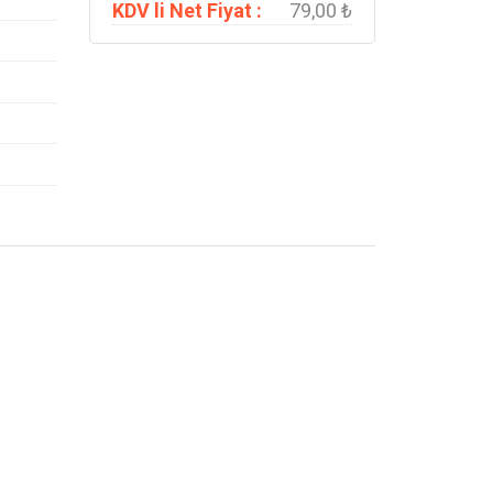
KDV li Net Fiyat :
79,00 ₺