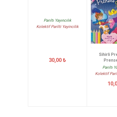
Parıltı Yayıncılık
Kolektif Parilti Yayincilik
Sihirli P
30,00 ₺
Prense
Parıltı Y
Kolektif Paril
10,