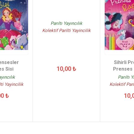
Parıltı Yayıncılık
Kolektif Parilti Yayincilik
rensesler
Sihirli P
10,00 ₺
s Sisi
Prenses 
ayıncılık
Parıltı Y
ti Yayincilik
Kolektif Pari
00 ₺
10,