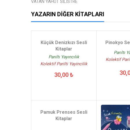
VATAN YAHUT SİLİSTRE
YAZARIN DIĞER KITAPLARI
Küçük Denizkızı Sesli
Pinokyo Ses
Kitaplar
Parıltı Y
Parıltı Yayıncılık
Kolektif Paril
Kolektif Parilti Yayincilik
30,
30,00 ₺
Pamuk Prenses Sesli
Kitaplar