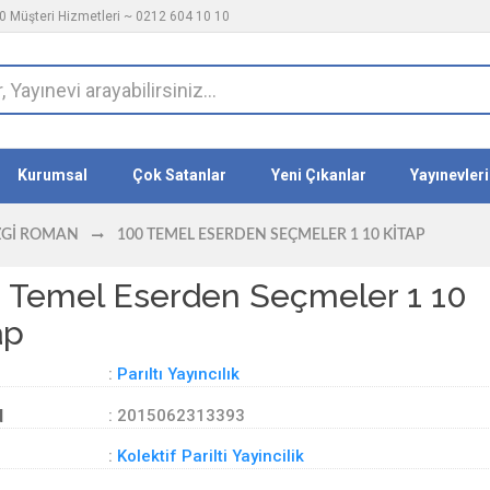
 Müşteri Hizmetleri ~ 0212 604 10 10
Kurumsal
Çok Satanlar
Yeni Çıkanlar
Yayınevleri
ZGI ROMAN
100 TEMEL ESERDEN SEÇMELER 1 10 KITAP
 Temel Eserden Seçmeler 1 10
ap
:
Parıltı Yayıncılık
d
: 2015062313393
:
Kolektif Parilti Yayincilik