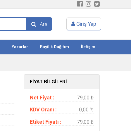
Giriş Yap
Ara
Yazarlar
Bayilik Dağıtım
İletişim
FİYAT BİLGİLERİ
Net Fiyat :
79,00 ₺
KDV Oranı :
0,00 %
Etiket Fiyatı :
79,00 ₺