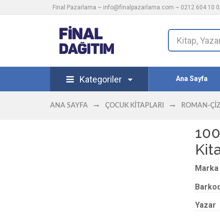
Final Pazarlama ~
info@finalpazarlama.com
~ 0212 604 10 00
Kategoriler
Ana Sayfa
ANA SAYFA
ÇOCUK KITAPLARI
ROMAN-ÇI
100
Kit
Marka
Barko
Yazar