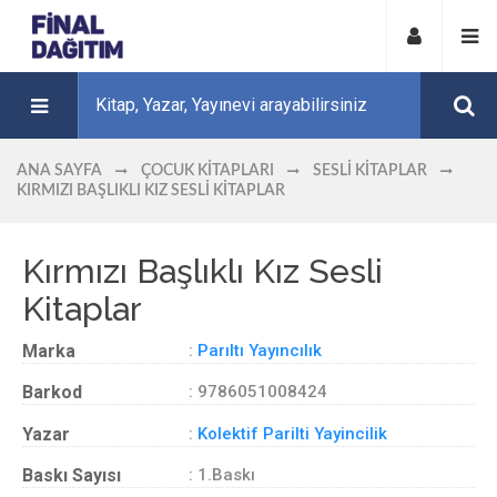
ANA SAYFA
ÇOCUK KITAPLARI
SESLI KITAPLAR
KIRMIZI BAŞLIKLI KIZ SESLI KITAPLAR
Kırmızı Başlıklı Kız Sesli
Kitaplar
Marka
:
Parıltı Yayıncılık
Barkod
: 9786051008424
Yazar
:
Kolektif Parilti Yayincilik
Baskı Sayısı
: 1.Baskı