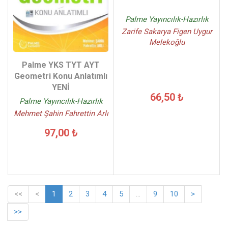
Palme Yayıncılık-Hazırlık
Zarife Sakarya Figen Uygur
Melekoğlu
Palme YKS TYT AYT
Geometri Konu Anlatımlı
YENİ
66,50 ₺
Palme Yayıncılık-Hazırlık
Mehmet Şahin Fahrettin Arlı
97,00 ₺
<<
<
1
2
3
4
5
...
9
10
>
>>