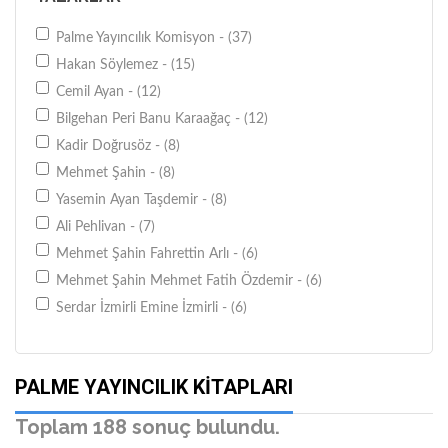
Palme Yayıncılık Komisyon - (37)
Hakan Söylemez - (15)
Cemil Ayan - (12)
Bilgehan Peri Banu Karaağaç - (12)
Kadir Doğrusöz - (8)
Mehmet Şahin - (8)
Yasemin Ayan Taşdemir - (8)
Ali Pehlivan - (7)
Mehmet Şahin Fahrettin Arlı - (6)
Mehmet Şahin Mehmet Fatih Özdemir - (6)
Serdar İzmirli Emine İzmirli - (6)
Taylan Tatlı - (5)
Zarife Sakarya Figen Uygur Melekoğlu - (5)
PALME YAYINCILIK KITAPLARI
Halil Özsu Nihat Baştürk - (5)
Cemal Çelik - (4)
Toplam 188 sonuç bulundu.
Bilgehan Peri Banu Kıyıcı - (3)