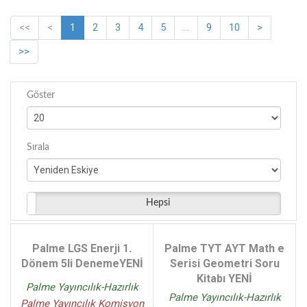
Emine İzmirli Serdar İzmirli - (3)
<<
<
1
2
3
4
5
...
9
10
>
Halil Özsu - (3)
>>
Yusuf Güzel - (3)
İbrahim Özgün - (2)
Palme Yayınları Komisyon - (2)
Göster
Sibel Vural - (2)
Cemil Ayan Emre Gündem - (2)
Özgür Güvercin - (2)
Sırala
Cemil Ayan Kezban Şahin - (2)
Hakan Söylemez Yaşar Bayramlı - (2)
Didem Elmas - (2)
Hepsi
Alper Eliri - (2)
Bilgehan Peri - (1)
Palme LGS Enerji 1.
Palme TYT AYT Math e
Cemil Ayan Kezban Şahin Emre Gündem - (1)
Dönem 5li DenemeYENİ
Serisi Geometri Soru
Kitabı YENİ
Palme Yayıncılık-Hazırlık
Palme Yayıncılık-Hazırlık
Palme Yayıncılık Komisyon