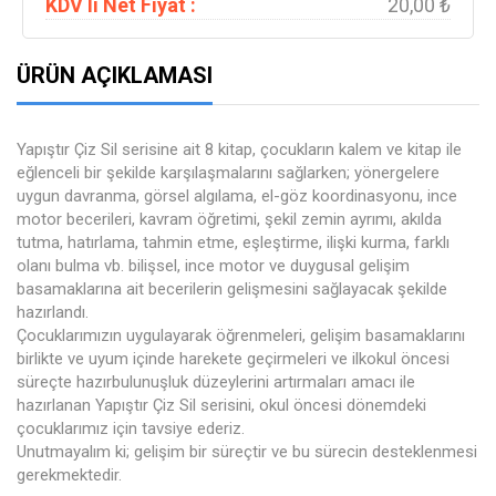
KDV li Net Fiyat :
20,00 ₺
ÜRÜN AÇIKLAMASI
Yapıştır Çiz Sil serisine ait 8 kitap, çocukların kalem ve kitap ile
eğlenceli bir şekilde karşılaşmalarını sağlarken; yönergelere
uygun davranma, görsel algılama, el-göz koordinasyonu, ince
motor becerileri, kavram öğretimi, şekil zemin ayrımı, akılda
tutma, hatırlama, tahmin etme, eşleştirme, ilişki kurma, farklı
olanı bulma vb. bilişsel, ince motor ve duygusal gelişim
basamaklarına ait becerilerin gelişmesini sağlayacak şekilde
hazırlandı.
Çocuklarımızın uygulayarak öğrenmeleri, gelişim basamaklarını
birlikte ve uyum içinde harekete geçirmeleri ve ilkokul öncesi
süreçte hazırbulunuşluk düzeylerini artırmaları amacı ile
hazırlanan Yapıştır Çiz Sil serisini, okul öncesi dönemdeki
çocuklarımız için tavsiye ederiz.
Unutmayalım ki; gelişim bir süreçtir ve bu sürecin desteklenmesi
gerekmektedir.