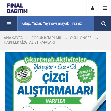
ANA SAYFA
ÇOCUK KITAPLARI
OKUL ÖNCESI
HARFLER ÇIZGI ALIŞTIRMALARI