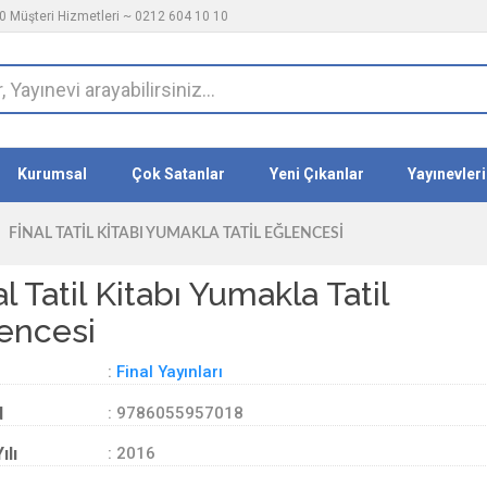
 Müşteri Hizmetleri ~ 0212 604 10 10
Kurumsal
Çok Satanlar
Yeni Çıkanlar
Yayınevleri
FINAL TATIL KITABI YUMAKLA TATIL EĞLENCESI
l Tatil Kitabı Yumakla Tatil
encesi
:
Final Yayınları
d
: 9786055957018
ılı
: 2016