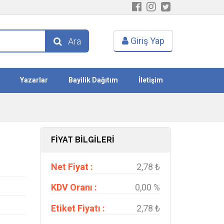
Giriş Yap
Ara
Yazarlar
Bayilik Dağıtım
İletişim
FİYAT BİLGİLERİ
Net Fiyat :
2,78 ₺
KDV Oranı :
0,00 %
Etiket Fiyatı :
2,78 ₺