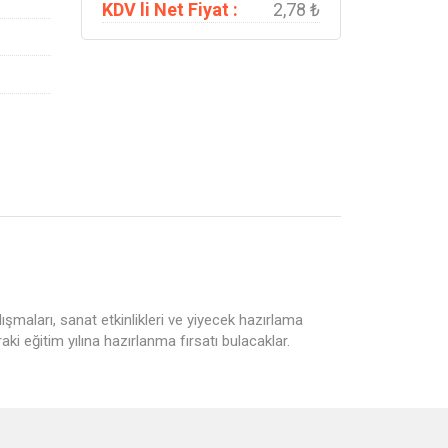
KDV li Net Fiyat :
2,78 ₺
alışmaları, sanat etkinlikleri ve yiyecek hazırlama
ki eğitim yılına hazırlanma fırsatı bulacaklar.