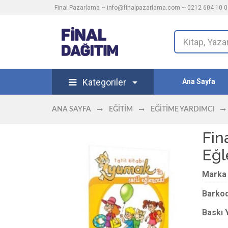
Final Pazarlama ~
info@finalpazarlama.com
~ 0212 604 10 00
Kategoriler
Ana Sayfa
ANA SAYFA
EĞITIM
EĞITIME YARDIMCI
Fina
Eğl
Marka
Barko
Baskı Y