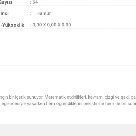
Sayısı
: 64
insi
: 1.Hamur
-Yükseklik
: 0,00 X 0,00 X 0,00
zengin bir içerik sunuyor. Matematik etkinlikleri, kavram, çizgi ve şekil ç
 ve eğlencesiyle yaşarken hem öğrendiklerini pekiştirme hem de bir sonra