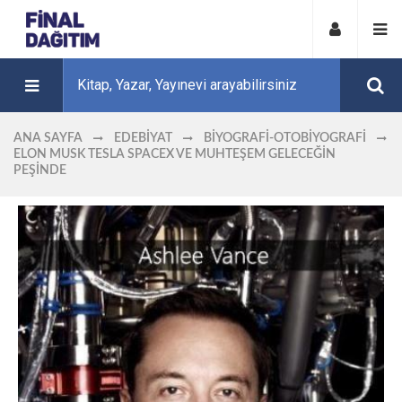
ANA SAYFA
EDEBIYAT
BIYOGRAFI-OTOBIYOGRAFI
ELON MUSK TESLA SPACEX VE MUHTEŞEM GELECEĞIN
PEŞINDE