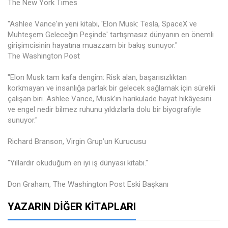
The New York Times
"Ashlee Vance'ın yeni kitabı, 'Elon Musk: Tesla, SpaceX ve
Muhteşem Geleceğin Peşinde' tartışmasız dünyanın en önemli
girişimcisinin hayatına muazzam bir bakış sunuyor."
The Washington Post
"Elon Musk tam kafa dengim: Risk alan, başarısızlıktan
korkmayan ve insanlığa parlak bir gelecek sağlamak için sürekli
çalışan biri. Ashlee Vance, Musk’ın harikulade hayat hikâyesini
ve engel nedir bilmez ruhunu yıldızlarla dolu bir biyografiyle
sunuyor."
Richard Branson, Virgin Grup’un Kurucusu
"Yıllardır okuduğum en iyi iş dünyası kitabı."
Don Graham, The Washington Post Eski Başkanı
YAZARIN DIĞER KITAPLARI