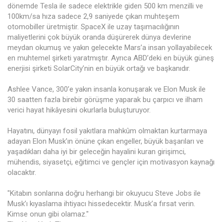
dönemde Tesla ile sadece elektrikle giden 500 km menzilli ve
100km/sa hıza sadece 2,9 saniyede çıkan muhteşem
otomobiller üretmiştir. SpaceX ile uzay taşımacılığının
maliyetlerini çok büyük oranda düşürerek dünya devlerine
meydan okumuş ve yakın gelecekte Mars’a insan yollayabilecek
en muhtemel şirketi yaratmıştır. Ayrıca ABD’deki en büyük güneş
enerjisi şirketi SolarCity’nin en büyük ortağı ve başkanıdır.
Ashlee Vance, 300’e yakın insanla konuşarak ve Elon Musk ile
30 saatten fazla birebir görüşme yaparak bu çarpıcı ve ilham
verici hayat hikâyesini okurlarla buluşturuyor.
Hayatını, dünyayı fosil yakıtlara mahkûm olmaktan kurtarmaya
adayan Elon Musk’ın önüne çıkan engeller, büyük başarıları ve
yaşadıkları daha iyi bir geleceğin hayalini kuran girişimci,
mühendis, siyasetçi, eğitimci ve gençler için motivasyon kaynağı
olacaktır.
"Kitabın sonlarına doğru herhangi bir okuyucu Steve Jobs ile
Musk’ı kıyaslama ihtiyacı hissedecektir. Musk’a fırsat verin.
Kimse onun gibi olamaz."