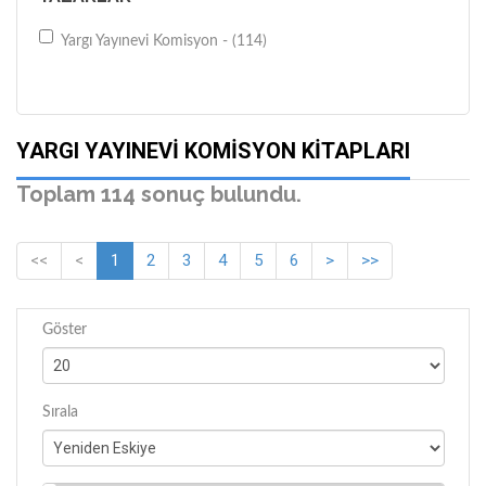
Yargı Yayınevi Komisyon - (114)
YARGI YAYINEVI KOMISYON KITAPLARI
Toplam 114 sonuç bulundu.
<<
<
1
2
3
4
5
6
>
>>
Göster
Sırala