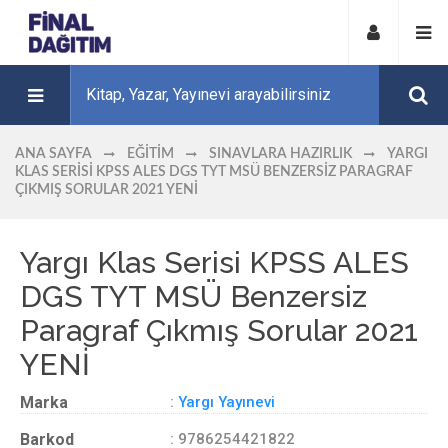
ANA SAYFA
EĞITIM
SINAVLARA HAZIRLIK
YARGI
KLAS SERISI KPSS ALES DGS TYT MSÜ BENZERSIZ PARAGRAF
ÇIKMIŞ SORULAR 2021 YENİ
Yargı Klas Serisi KPSS ALES
DGS TYT MSÜ Benzersiz
Paragraf Çıkmış Sorular 2021
YENİ
Marka
:
Yargı Yayınevi
Barkod
: 9786254421822