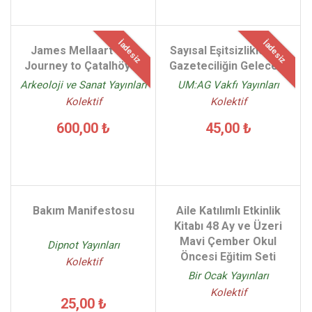
İadesiz
İadesiz
James Mellaart The
Sayısal Eşitsizlikler ve
Journey to Çatalhöyük
Gazeteciliğin Geleceği
Arkeoloji ve Sanat Yayınları
UM:AG Vakfı Yayınları
Kolektif
Kolektif
600,00 ₺
45,00 ₺
Bakım Manifestosu
Aile Katılımlı Etkinlik
Kitabı 48 Ay ve Üzeri
Mavi Çember Okul
Dipnot Yayınları
Öncesi Eğitim Seti
Kolektif
Bir Ocak Yayınları
Kolektif
25,00 ₺