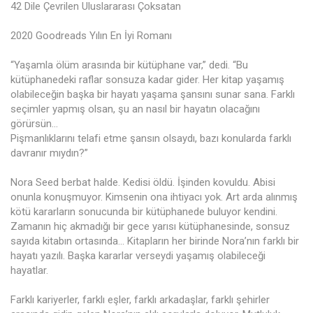
42 Dile Çevrilen Uluslararası Çoksatan
2020 Goodreads Yılın En İyi Romanı
“Yaşamla ölüm arasında bir kütüphane var,” dedi. “Bu
kütüphanedeki raflar sonsuza kadar gider. Her kitap yaşamış
olabileceğin başka bir hayatı yaşama şansını sunar sana. Farklı
seçimler yapmış olsan, şu an nasıl bir hayatın olacağını
görürsün…
Pişmanlıklarını telafi etme şansın olsaydı, bazı konularda farklı
davranır mıydın?”
Nora Seed berbat halde. Kedisi öldü. İşinden kovuldu. Abisi
onunla konuşmuyor. Kimsenin ona ihtiyacı yok. Art arda alınmış
kötü kararların sonucunda bir kütüphanede buluyor kendini.
Zamanın hiç akmadığı bir gece yarısı kütüphanesinde, sonsuz
sayıda kitabın ortasında... Kitapların her birinde Nora’nın farklı bir
hayatı yazılı. Başka kararlar verseydi yaşamış olabileceği
hayatlar.
Farklı kariyerler, farklı eşler, farklı arkadaşlar, farklı şehirler