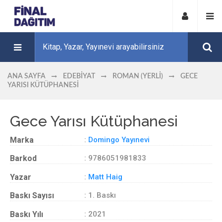
ANA SAYFA
EDEBIYAT
ROMAN (YERLI)
GECE
YARISI KÜTÜPHANESI
Gece Yarısı Kütüphanesi
Marka
:
Domingo Yayınevi
Barkod
: 9786051981833
Yazar
:
Matt Haig
Baskı Sayısı
: 1. Baskı
Baskı Yılı
: 2021