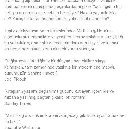
arasında gidip gelen Nora’nın aklı sorularla doluyor. Mutluluk
sadece önemli sandığımız seçimlerde mi gizli? Yanlış giden her
detayın sorumlusu gerçekten biz miyiz? Hayatı yaşanılır kılan
ne? Yanlış bir karar insanın tüm hayatına mal olabilir mi?
İngiliz edebiyatının önemli isimlerinden Matt Haig; Nora’nın
pişmanlıklara, ihtimallere ve yeniden seçme imkânına dair çıktığı
bu yolculukta, ona eşlik edecek okurlara sürükleyici ve insanın
en temel sorunlarını konu alan bir kurgu sunuyor.
“Değişmesini istediğimiz bir dünyada hep birlikte sıkışıp
kalmışken, tam zamanında yazılmış bir modern çağ masalı,
günümüzün Şahane Hayat’ı.”
Jodi Picoult
“Kitapların yaşamı değiştirme gücünü kutlayan, içtenlikle ve
mizahla yazılmış, baştan çıkarıcı bir roman.”
Sunday Times
“Matt Haig sözcükleri konserve açacağı gibi kullanıyor. Konserve
de biziz.”
Jeanette Winterson