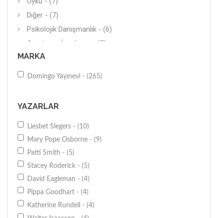
Öykü - (7)
Diğer - (7)
Psikolojik Danışmanlık - (6)
Araştırma-İnceleme - (5)
MARKA
Biyografi-Otobiyografi - (5)
Anı-Yaşam - (5)
Domingo Yayınevi - (265)
Kişisel-Bireysel Gelişim - (4)
Diğer - (4)
YAZARLAR
Tarihi Roman - (4)
Liesbet Slegers - (10)
Masal-Şiir - (3)
Mary Pope Osborne - (9)
Aktivite Kitapları - (3)
Patti Smith - (5)
Diğer - (3)
Stacey Roderick - (5)
Öykü - (3)
David Eagleman - (4)
İnceleme - (2)
Pippa Goodhart - (4)
Diğer - (2)
Katherine Rundell - (4)
Bilimsel Eğitim - (2)