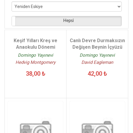
Isabelle Filliozat Virginie Limousin - (2)
Carlo Carzan Sonia Scalco - (2)
Jessica Townsend - (2)
Hepsi
Patrick Dewitt - (2)
Pierdomenico Baccalario Eduardo Jauregui - (2)
Keşif Yılları Kreş ve
Canlı Devre Durmaksızın
Daniele Aristarco - (2)
Anaokulu Dönemi
Değişen Beynin İçyüzü
David Runciman - (2)
Domingo Yayınevi
Domingo Yayınevi
Hedvig Montgomery
David Eagleman
38,00 ₺
42,00 ₺